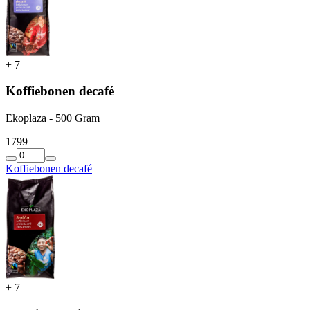
+
7
Koffiebonen decafé
Ekoplaza - 500 Gram
17
99
Koffiebonen decafé
+
7