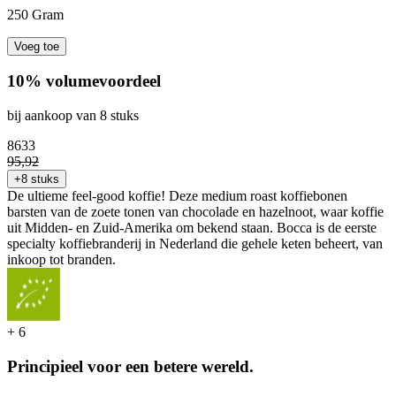
250 Gram
Voeg toe
10% volumevoordeel
bij aankoop van 8 stuks
86
33
95
,
92
+8 stuks
De ultieme feel-good koffie! Deze medium roast koffiebonen
barsten van de zoete tonen van chocolade en hazelnoot, waar koffie
uit Midden- en Zuid-Amerika om bekend staan. Bocca is de eerste
specialty koffiebranderij in Nederland die gehele keten beheert, van
inkoop tot branden.
+
6
Principieel voor een betere wereld.