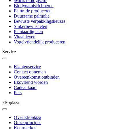
Wat is biologisch?
Biodynamisch boeren
Fairtrade produceren
Duurzame palmolie
Bewuste verpakkingskeuzes
Suikerbewust eten
Plantaardig eten
Vitaal leven
Vogelvriendelijk produceren
Service
Klantenservice
Contact opnemen
Overeenkomst ontbinden
Ekovriend worden
Cadeaukaart
Pers
Ekoplaza
Over Ekoplaza
Onze principes
Keurmerken