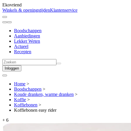
Ekovriend
Winkels & openingstijden
Klantenservice
Boodschappen
Aanbiedingen
Lekker Weten
Actueel
Recepten
Inloggen
Home
>
Boodschappen
>
Koude dranken, warme dranken
>
Koffie
>
Koffiebonen
>
Koffiebonen easy rider
+
6