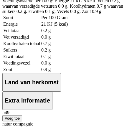
Voedingswaarde per 100 g: Energie 21 kJ / 5 kcal. Vetten 0.2 g
waarvan verzadigde vetzuren 0.0 g. Koolhydraten 0.7 g waarvan
suikers 0.2 g. Eiwitten 0.1 g. Vezels 0.0 g. Zout 0.9 g.
Soort
Per 100 Gram
Energie
21 KJ (5 kcal)
Vet totaal
0.2 g
Vet verzadigd
0.0 g
Koolhydraten totaal
0.7 g
Suikers
0.2 g
Eiwit totaal
0.1 g
Voedingsvezel
0.0 g
Zout
0.9 g
Land van herkomst
Extra informatie
5
49
Voeg toe
natur compagnie