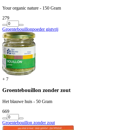
Your organic nature - 150 Gram
2
79
Groentebouillonpoeder gistvrij
+
7
Groentebouillon zonder zout
Het blauwe huis - 50 Gram
6
69
Groentebouillon zonder zout