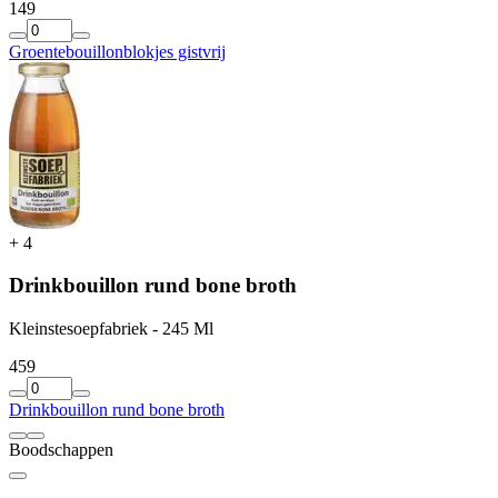
1
49
Groentebouillonblokjes gistvrij
+
4
Drinkbouillon rund bone broth
Kleinstesoepfabriek - 245 Ml
4
59
Drinkbouillon rund bone broth
Boodschappen