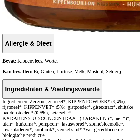
Allergie & Dieet
Bevat:
Kippenvlees, Wortel
Kan bevatten:
Ei, Gluten, Lactose, Melk, Mosterd, Selderij
Ingrediënten & Voedingswaarde
Ingredienten: Zeezout, zetmeel*, KIPPENPOWDER* (9,4%),
rijstmeel*, KIPPENVET* (5%), gistpoeder*, gistextract*, shiitake
paddenstoelen* (0,5%), peterselie*,
KARAKENSJUISCONCENTRAAT (KARAKENS*, uien*)*,
uien*, kurkuma*, pompoen*, lavaswortel*, zonnebloemolie*,
lavasbladeren*, knoflook*, venkelzaad*.*van gecertificeerde
biologische productie