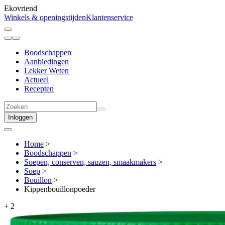
Ekovriend
Winkels & openingstijden
Klantenservice
Boodschappen
Aanbiedingen
Lekker Weten
Actueel
Recepten
Inloggen
Home
>
Boodschappen
>
Soepen, conserven, sauzen, smaakmakers
>
Soep
>
Bouillon
>
Kippenbouillonpoeder
+
2