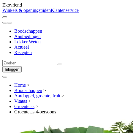
Ekovriend
Winkels & openingstijden
Klantenservice
Boodschappen
Aanbiedingen
Lekker Weten
Actueel
Recepten
Inloggen
Home
>
Boodschappen
>
Aardappel, groente, fruit
>
Vitatas
>
Groentetas
>
Groentetas 4-persoons