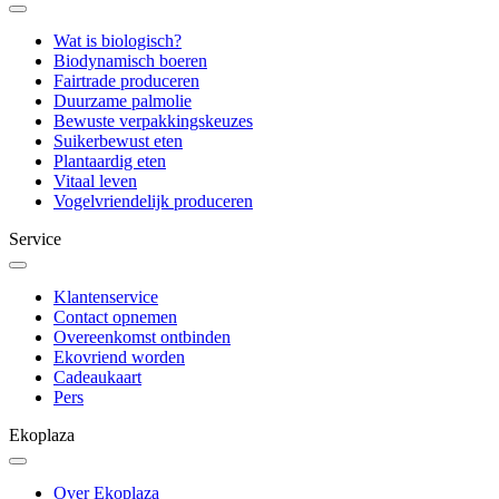
Wat is biologisch?
Biodynamisch boeren
Fairtrade produceren
Duurzame palmolie
Bewuste verpakkingskeuzes
Suikerbewust eten
Plantaardig eten
Vitaal leven
Vogelvriendelijk produceren
Service
Klantenservice
Contact opnemen
Overeenkomst ontbinden
Ekovriend worden
Cadeaukaart
Pers
Ekoplaza
Over Ekoplaza