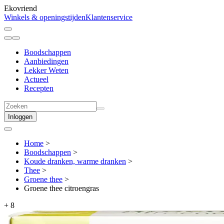
Ekovriend
Winkels & openingstijden
Klantenservice
Boodschappen
Aanbiedingen
Lekker Weten
Actueel
Recepten
Inloggen
Home
>
Boodschappen
>
Koude dranken, warme dranken
>
Thee
>
Groene thee
>
Groene thee citroengras
+
8