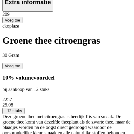
Extra informatie
2
09
Voeg toe
ekoplaza
Groene thee citroengras
30 Gram
Voeg toe
10% volumevoordeel
bij aankoop van 12 stuks
22
57
25
,
08
+12 stuks
Deze groene thee met citroengras is heerlijk fris van smaak. De
groene thee komt van dezelfde theeplant als de zwarte thee, maar de
blaadjes worden na de oogst direct gedroogd waardoor de
oorspronkelijke kleur, smaak en alle natuurlijke stoffen behouden