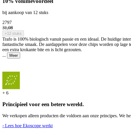
10% volumevoordeel
bij aankoop van 12 stuks
27
97
31
,
08
+12 stuks
Trafo is 100% biologisch vanuit passie en een ideaal. De huidige int
fantastische smaak. De aardappelen voor deze chips worden op lage tem
een extra krokante bite en is licht gezouten.
...
Meer
+
6
Principieel voor een betere wereld.
We verkopen alleen producten die voldoen aan onze principes. We hel
› Lees hoe Ekoscope werkt