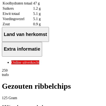
Koolhydraten totaal
47 g
Suikers
1.2 g
Eiwit totaal
5.1 g
Voedingsvezel
5.1 g
Zout
0.9 g
Land van herkomst
Extra informatie
Online uitverkocht
2
59
trafo
Gezouten ribbelchips
125 Gram