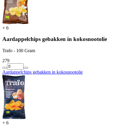
+
6
Aardappelchips gebakken in kokosnootolie
Trafo - 100 Gram
2
79
Aardappelchips gebakken in kokosnootolie
+
6