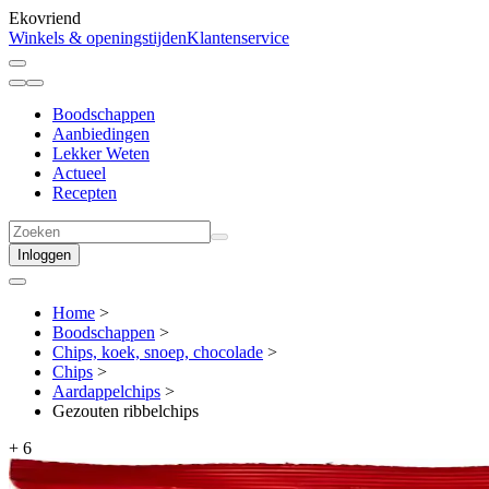
Ekovriend
Winkels & openingstijden
Klantenservice
Boodschappen
Aanbiedingen
Lekker Weten
Actueel
Recepten
Inloggen
Home
>
Boodschappen
>
Chips, koek, snoep, chocolade
>
Chips
>
Aardappel­chips
>
Gezouten ribbelchips
+
6