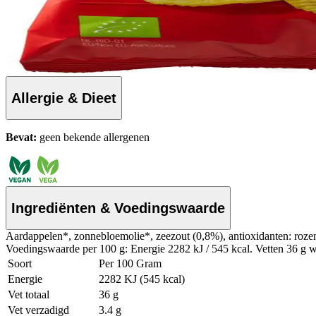
Allergie & Dieet
Bevat:
geen bekende allergenen
Ingrediënten & Voedingswaarde
Aardappelen*, zonnebloemolie*, zeezout (0,8%), antioxidanten: rozem
Voedingswaarde per 100 g: Energie 2282 kJ / 545 kcal. Vetten 36 g wa
Soort
Per 100 Gram
Energie
2282 KJ (545 kcal)
Vet totaal
36 g
Vet verzadigd
3.4 g