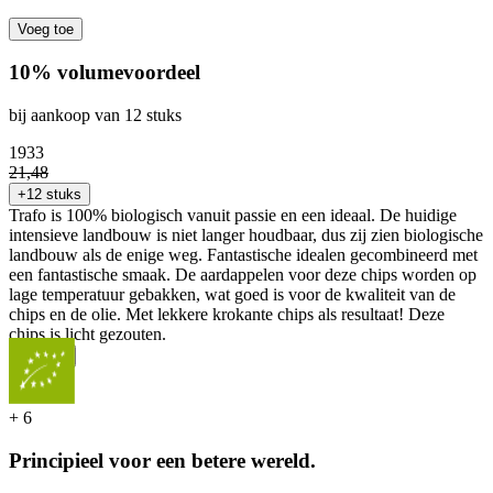
Voeg toe
10% volumevoordeel
bij aankoop van 12 stuks
19
33
21
,
48
+12 stuks
Trafo is 100% biologisch vanuit passie en een ideaal. De huidige
intensieve landbouw is niet langer houdbaar, dus zij zien biologische
landbouw als de enige weg. Fantastische idealen gecombineerd met
een fantastische smaak. De aardappelen voor deze chips worden op
lage temperatuur gebakken, wat goed is voor de kwaliteit van de
chips en de olie. Met lekkere krokante chips als resultaat! Deze
chips is licht gezouten.
...
Meer
+
6
Principieel voor een betere wereld.