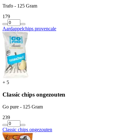
Trafo - 125 Gram
1
79
Aardappelchips provencale
+
5
Classic chips ongezouten
Go pure - 125 Gram
2
39
Classic chips ongezouten