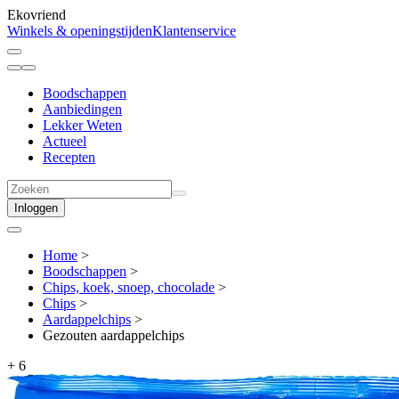
Ekovriend
Winkels & openingstijden
Klantenservice
Boodschappen
Aanbiedingen
Lekker Weten
Actueel
Recepten
Inloggen
Home
>
Boodschappen
>
Chips, koek, snoep, chocolade
>
Chips
>
Aardappel­chips
>
Gezouten aardappelchips
+
6