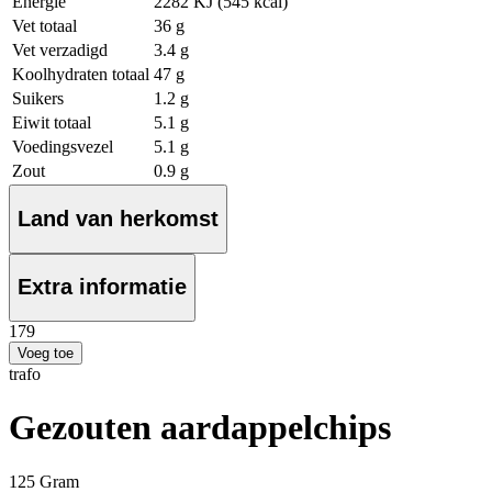
Energie
2282 KJ (545 kcal)
Vet totaal
36 g
Vet verzadigd
3.4 g
Koolhydraten totaal
47 g
Suikers
1.2 g
Eiwit totaal
5.1 g
Voedingsvezel
5.1 g
Zout
0.9 g
Land van herkomst
Extra informatie
1
79
Voeg toe
trafo
Gezouten aardappelchips
125 Gram