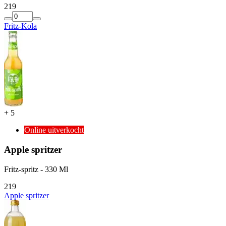
2
19
Fritz-Kola
+
5
Online uitverkocht
Apple spritzer
Fritz-spritz - 330 Ml
2
19
Apple spritzer