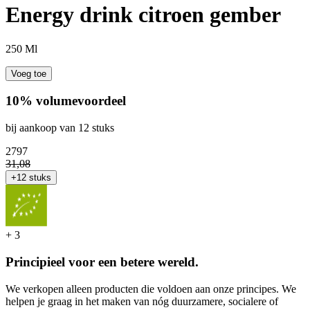
Energy drink citroen gember
250 Ml
Voeg toe
10% volumevoordeel
bij aankoop van 12 stuks
27
97
31
,
08
+12 stuks
+
3
Principieel voor een betere wereld.
We verkopen alleen producten die voldoen aan onze principes. We
helpen je graag in het maken van nóg duurzamere, socialere of