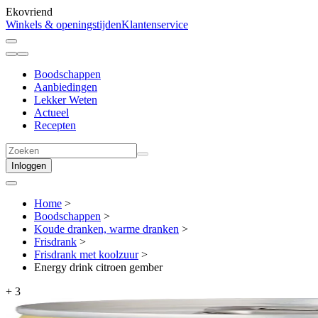
Ekovriend
Winkels & openingstijden
Klantenservice
Boodschappen
Aanbiedingen
Lekker Weten
Actueel
Recepten
Inloggen
Home
>
Boodschappen
>
Koude dranken, warme dranken
>
Frisdrank
>
Frisdrank met koolzuur
>
Energy drink citroen gember
+
3