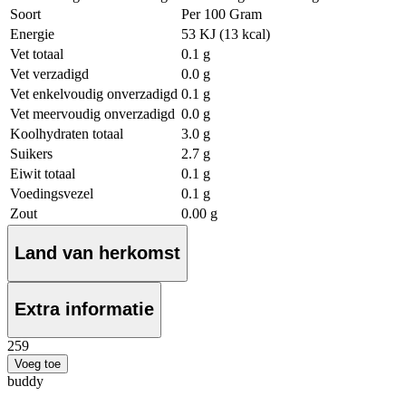
Soort
Per 100 Gram
Energie
53 KJ (13 kcal)
Vet totaal
0.1 g
Vet verzadigd
0.0 g
Vet enkelvoudig onverzadigd
0.1 g
Vet meervoudig onverzadigd
0.0 g
Koolhydraten totaal
3.0 g
Suikers
2.7 g
Eiwit totaal
0.1 g
Voedingsvezel
0.1 g
Zout
0.00 g
Land van herkomst
Extra informatie
2
59
Voeg toe
buddy