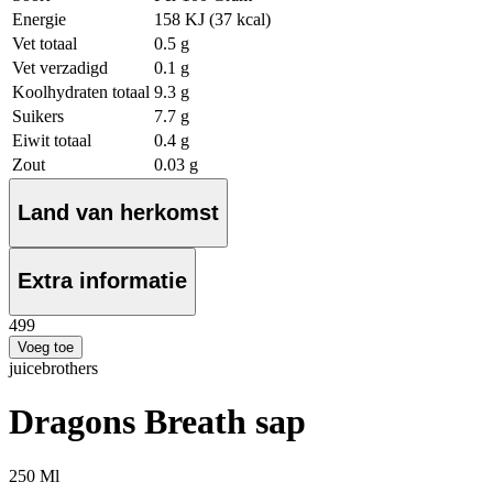
Energie
158 KJ (37 kcal)
Vet totaal
0.5 g
Vet verzadigd
0.1 g
Koolhydraten totaal
9.3 g
Suikers
7.7 g
Eiwit totaal
0.4 g
Zout
0.03 g
Land van herkomst
Extra informatie
4
99
Voeg toe
juicebrothers
Dragons Breath sap
250 Ml