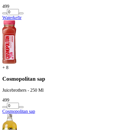
4
99
Waterkefir
+
8
Cosmopolitan sap
Juicebrothers - 250 Ml
4
99
Cosmopolitan sap