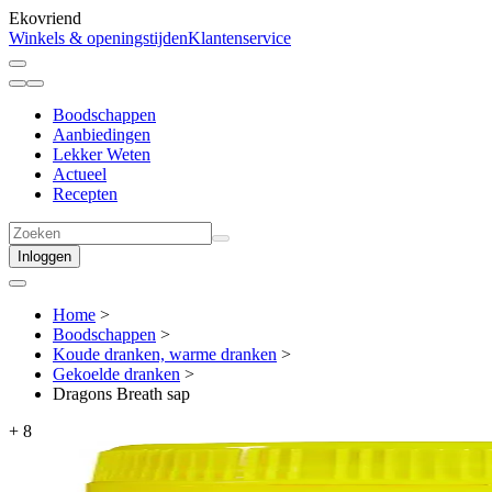
Ekovriend
Winkels & openingstijden
Klantenservice
Boodschappen
Aanbiedingen
Lekker Weten
Actueel
Recepten
Inloggen
Home
>
Boodschappen
>
Koude dranken, warme dranken
>
Gekoelde dranken
>
Dragons Breath sap
+
8