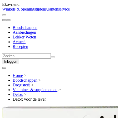
Ekovriend
Winkels & openingstijden
Klantenservice
Boodschappen
Aanbiedingen
Lekker Weten
Actueel
Recepten
Inloggen
Home
>
Boodschappen
>
Drogisterij
>
Vitamines & supplementen
>
Detox
>
Detox voor de lever