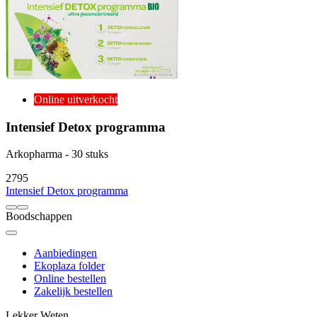
Online uitverkocht
Intensief Detox programma
Arkopharma - 30 stuks
27
95
Intensief Detox programma
Boodschappen
Aanbiedingen
Ekoplaza folder
Online bestellen
Zakelijk bestellen
Lekker Weten