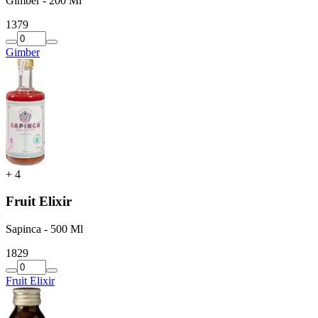
Gimber - 200 Ml
13
79
Gimber
+
4
Fruit Elixir
Sapinca - 500 Ml
18
29
Fruit Elixir