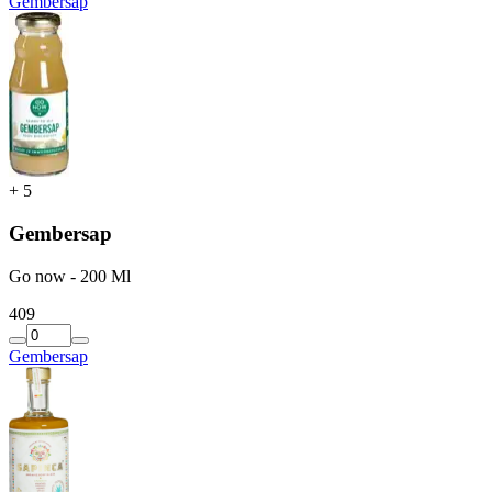
Gembersap
+
5
Gembersap
Go now - 200 Ml
4
09
Gembersap