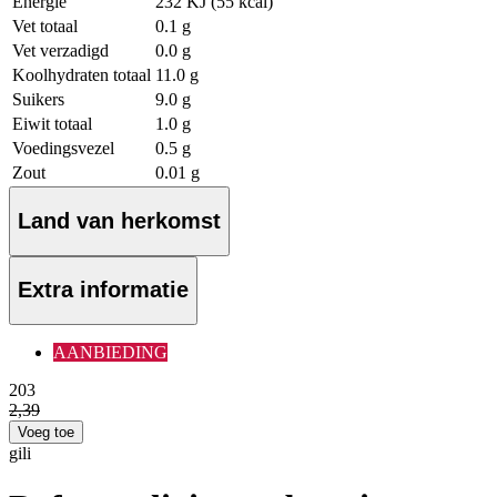
Energie
232 KJ (55 kcal)
Vet totaal
0.1 g
Vet verzadigd
0.0 g
Koolhydraten totaal
11.0 g
Suikers
9.0 g
Eiwit totaal
1.0 g
Voedingsvezel
0.5 g
Zout
0.01 g
Land van herkomst
Extra informatie
AANBIEDING
2
03
2
,
39
Voeg toe
gili