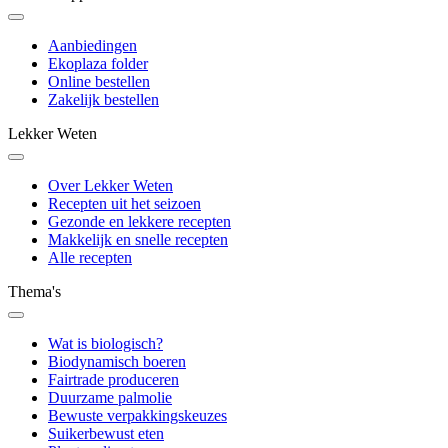
Aanbiedingen
Ekoplaza folder
Online bestellen
Zakelijk bestellen
Lekker Weten
Over Lekker Weten
Recepten uit het seizoen
Gezonde en lekkere recepten
Makkelijk en snelle recepten
Alle recepten
Thema's
Wat is biologisch?
Biodynamisch boeren
Fairtrade produceren
Duurzame palmolie
Bewuste verpakkingskeuzes
Suikerbewust eten