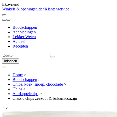
Ekovriend
Winkels & openingstijden
Klantenservice
Boodschappen
Aanbiedingen
Lekker Weten
Actueel
Recepten
Inloggen
Home
>
Boodschappen
>
Chips, koek, snoep, chocolade
>
Chips
>
Aardappel­chips
>
Classic chips zeezout & balsamicoazijn
+
5