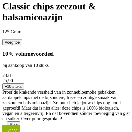
Classic chips zeezout &
balsamicoazijn
125 Gram
Voeg toe
10% volumevoordeel
bij aankoop van 10 stuks
23
31
25
,
90
+10 stuks
Proef de krakende versheid van in zonnebloemolie gebakken
aardappelchips met de bijzondere, frisse en zoutige smaak van
zeezout en balsamicoazijn. Zo puur heb je jouw chips nog nooit
geproefd! Maar dat is niet alles: deze chips is 100% biologisch,
vegan en allergeenvrij. En dat bovendien zónder toevoeging van gist
en suiker. Over puur gesproken!
...
Meer