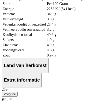
Soort
Per 100 Gram
Energie
2253 KJ (541 kcal)
Vet totaal
34.9 g
Vet verzadigd
3.0 g
Vet enkelvoudig onverzadigd
28.4 g
Vet meervoudig onverzadigd
3.2 g
Koolhydraten totaal
49.6 g
Suikers
1.0 g
Eiwit totaal
4.9 g
Voedingsvezel
4.6 g
Zout
0.97 g
Land van herkomst
Extra informatie
2
59
Voeg toe
go pure