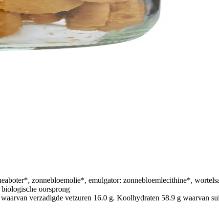
aboter*, zonnebloemolie*, emulgator: zonnebloemlecithine*, wortelsapc
n biologische oorsprong
waarvan verzadigde vetzuren 16.0 g. Koolhydraten 58.9 g waarvan suike