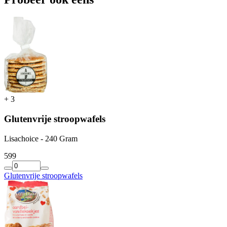
+
3
Glutenvrije stroopwafels
Lisachoice - 240 Gram
5
99
Glutenvrije stroopwafels