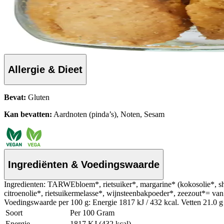
Allergie & Dieet
Bevat:
Gluten
Kan bevatten:
Aardnoten (pinda’s), Noten, Sesam
Ingrediënten & Voedingswaarde
Ingredienten: TARWEbloem*, rietsuiker*, margarine* (kokosolie*, she
citroenolie*, rietsuikermelasse*, wijnsteenbakpoeder*, zeezout*= va
Voedingswaarde per 100 g: Energie 1817 kJ / 432 kcal. Vetten 21.0 g 
Soort
Per 100 Gram
Energie
1817 KJ (432 kcal)