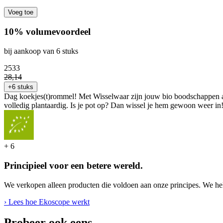
Voeg toe
10% volumevoordeel
bij aankoop van 6 stuks
25
33
28
,
14
+6 stuks
Dag koekjes(t)rommel! Met Wisselwaar zijn jouw bio boodschappen afval
volledig plantaardig. Is je pot op? Dan wissel je hem gewoon weer in!
+
6
Principieel voor een betere wereld.
We verkopen alleen producten die voldoen aan onze principes. We hel
› Lees hoe Ekoscope werkt
Probeer ook eens