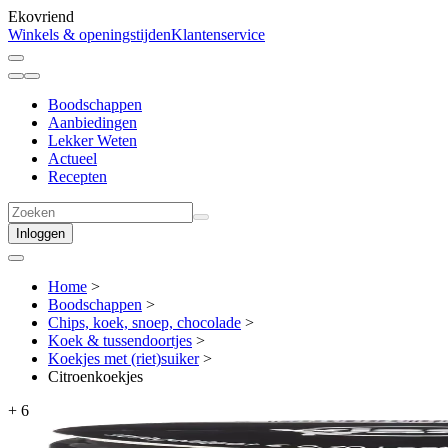
Ekovriend
Winkels & openingstijden
Klantenservice
Boodschappen
Aanbiedingen
Lekker Weten
Actueel
Recepten
Inloggen
Home
>
Boodschappen
>
Chips, koek, snoep, chocolade
>
Koek & tussendoortjes
>
Koekjes met (riet)suiker
>
Citroenkoekjes
+
6