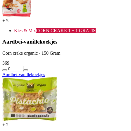
+
5
Kies & Mix
CORN CRAKE 1 + 1 GRATIS
Aardbei-vanillekoekjes
Corn crake organic - 150 Gram
3
69
Aardbei-vanillekoekjes
+
2