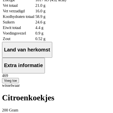
Vet totaal
21.0 g
Vet verzadigd
16.0 g
Koolhydraten totaal
58.9 g
Suikers
24.6 g
Eiwit totaal
4.4 g
Voedingsvezel
0.9 g
Zout
0.52 g
Land van herkomst
Extra informatie
4
69
Voeg toe
wisselwaar
Citroenkoekjes
200 Gram