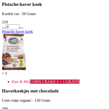
Pistache-haver koek
Kookie cat - 50 Gram
2
19
Pistache-haver koek
+
5
Kies & Mix
CORN CRAKE 1 + 1 GRATIS
Haverkoekjes met chocolade
Corn crake organic - 150 Gram
3
69