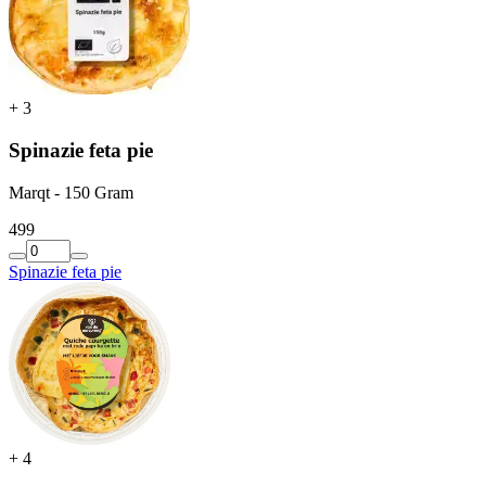
+
3
Spinazie feta pie
Marqt - 150 Gram
4
99
Spinazie feta pie
+
4