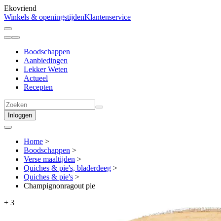
Ekovriend
Winkels & openingstijden
Klantenservice
Boodschappen
Aanbiedingen
Lekker Weten
Actueel
Recepten
Inloggen
Home
>
Boodschappen
>
Verse maaltijden
>
Quiches & pie's, bladerdeeg
>
Quiches & pie's
>
Champignonragout pie
+
3