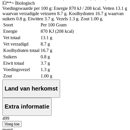
EI**= Biologisch
Voedingswaarde per 100 g: Energie 870 kJ / 208 kcal. Vetten 13.1 g
waarvan verzadigde vetzuren 8.7 g. Koolhydraten 16.7 g waarvan
suikers 0.8 g. Eiwitten 3.7 g. Vezels 1.3 g. Zout 1.00 g.
Soort
Per 100 Gram
Energie
870 KJ (208 kcal)
Vet totaal
13.1 g
Vet verzadigd
8.7 g
Koolhydraten totaal
16.7 g
Suikers
0.8 g
Eiwit totaal
3.7 g
Voedingsvezel
1.3 g
Zout
1.00 g
Land van herkomst
Extra informatie
4
99
Voeg toe
marqt