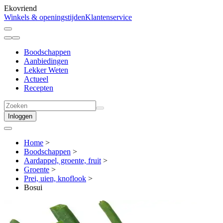
Ekovriend
Winkels & openingstijden
Klantenservice
Boodschappen
Aanbiedingen
Lekker Weten
Actueel
Recepten
Inloggen
Home
>
Boodschappen
>
Aardappel, groente, fruit
>
Groente
>
Prei, uien, knoflook
>
Bosui