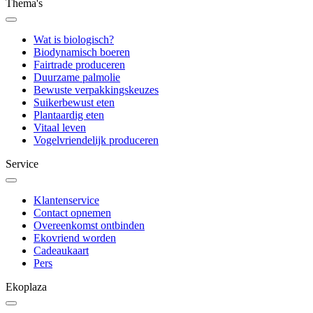
Thema's
Wat is biologisch?
Biodynamisch boeren
Fairtrade produceren
Duurzame palmolie
Bewuste verpakkingskeuzes
Suikerbewust eten
Plantaardig eten
Vitaal leven
Vogelvriendelijk produceren
Service
Klantenservice
Contact opnemen
Overeenkomst ontbinden
Ekovriend worden
Cadeaukaart
Pers
Ekoplaza