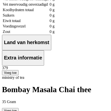
Vet meervoudig onverzadigd
0 g
Koolhydraten totaal
0 g
Suikers
0 g
Eiwit totaal
0 g
Voedingsvezel
0 g
Zout
0 g
Land van herkomst
Extra informatie
3
79
Voeg toe
ministry of tea
Bombay Masala Chai thee
35 Gram
Voeg toe