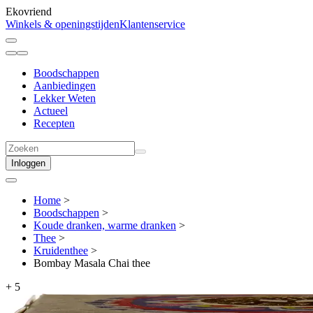
Ekovriend
Winkels & openingstijden
Klantenservice
Boodschappen
Aanbiedingen
Lekker Weten
Actueel
Recepten
Inloggen
Home
>
Boodschappen
>
Koude dranken, warme dranken
>
Thee
>
Kruidenthee
>
Bombay Masala Chai thee
+
5