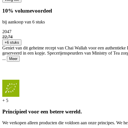
10% volumevoordeel
bij aankoop van 6 stuks
20
47
22
,
74
+6 stuks
Geniet van dit geheime recept van Chai Wallah voor een authentieke I
geserveerd in een kopje. Specerijenspeurders van Ministry of Tea zo
...
Meer
+
5
Principieel voor een betere wereld.
We verkopen alleen producten die voldoen aan onze principes. We hel