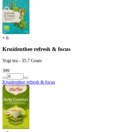
+
6
Kruidenthee refresh & focus
Yogi tea - 35.7 Gram
3
99
Kruidenthee refresh & focus