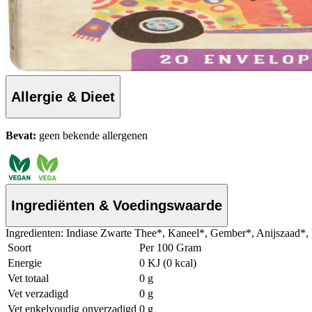
Allergie & Dieet
Bevat:
geen bekende allergenen
Ingrediënten & Voedingswaarde
Ingredienten: Indiase Zwarte Thee*, Kaneel*, Gember*, Anijszaad*, 
Soort
Per 100 Gram
Energie
0 KJ (0 kcal)
Vet totaal
0 g
Vet verzadigd
0 g
Vet enkelvoudig onverzadigd
0 g