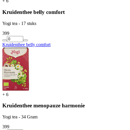
+
6
Kruidenthee belly comfort
Yogi tea - 17 stuks
3
99
Kruidenthee belly comfort
+
6
Kruidenthee menopauze harmonie
Yogi tea - 34 Gram
3
99