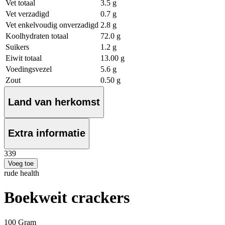
Vet totaal
3.5 g
Vet verzadigd
0.7 g
Vet enkelvoudig onverzadigd
2.8 g
Koolhydraten totaal
72.0 g
Suikers
1.2 g
Eiwit totaal
13.00 g
Voedingsvezel
5.6 g
Zout
0.50 g
Land van herkomst
Extra informatie
3
39
Voeg toe
rude health
Boekweit crackers
100 Gram