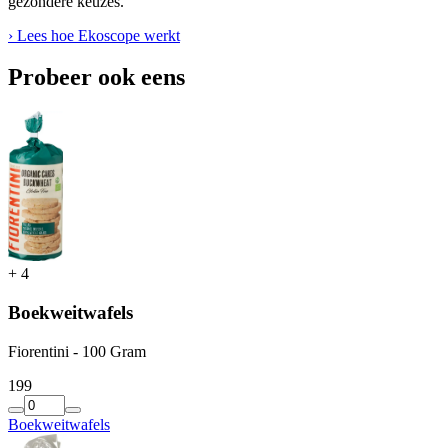
gezondere keuzes.
› Lees hoe Ekoscope werkt
Probeer ook eens
+
4
Boekweitwafels
Fiorentini - 100 Gram
1
99
Boekweitwafels