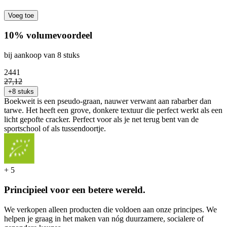
Voeg toe
10% volumevoordeel
bij aankoop van 8 stuks
24
41
27
,
12
+8 stuks
Boekweit is een pseudo-graan, nauwer verwant aan rabarber dan
tarwe. Het heeft een grove, donkere textuur die perfect werkt als een
licht gepofte cracker. Perfect voor als je net terug bent van de
sportschool of als tussendoortje.
+
5
Principieel voor een betere wereld.
We verkopen alleen producten die voldoen aan onze principes. We
helpen je graag in het maken van nóg duurzamere, socialere of