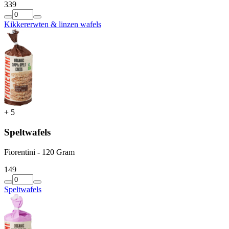
3
39
Kikkererwten & linzen wafels
+
5
Speltwafels
Fiorentini - 120 Gram
1
49
Speltwafels