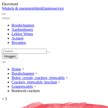
Ekovriend
Winkels & openingstijden
Klantenservice
Boodschappen
Aanbiedingen
Lekker Weten
Actueel
Recepten
Inloggen
Home
>
Boodschappen
>
Beleg, cereals, crackers, rijstwafels
>
Crackers, rijstwafels, beschuit
>
Granenwafels
>
Boekweit crackers
+
5