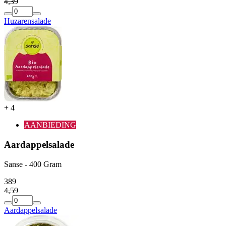
4
,
39
Huzarensalade
+
4
AANBIEDING
Aardappelsalade
Sanse - 400 Gram
3
89
4
,
59
Aardappelsalade