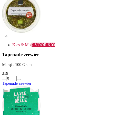
+
4
Kies & Mix
2 VOOR 6,00
Tapenade zeewier
Marqt - 100 Gram
3
19
Tapenade zeewier