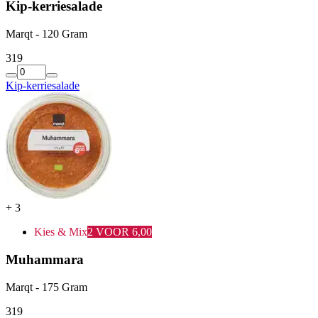
Kip-kerriesalade
Marqt - 120 Gram
3
19
Kip-kerriesalade
+
3
Kies & Mix
2 VOOR 6,00
Muhammara
Marqt - 175 Gram
3
19