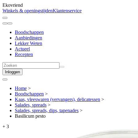
Ekovriend
Winkels & openingstijden
Klantenservice
Boodschappen
Aanbiedingen
Lekker Weten
Actueel
Recepten
Inloggen
Home
>
Boodschappen
>
Kaas, vleeswaren (vervangers), delicatessen
>
Salades, spreads
>
Salades, spreads, dips, tapenades
>
Basilicum pesto
+
3