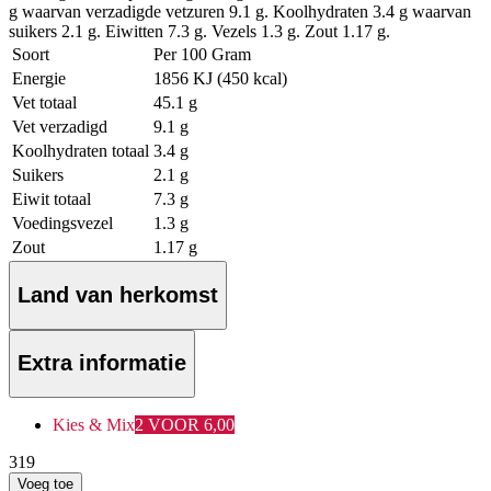
g waarvan verzadigde vetzuren 9.1 g. Koolhydraten 3.4 g waarvan
suikers 2.1 g. Eiwitten 7.3 g. Vezels 1.3 g. Zout 1.17 g.
Soort
Per 100 Gram
Energie
1856 KJ (450 kcal)
Vet totaal
45.1 g
Vet verzadigd
9.1 g
Koolhydraten totaal
3.4 g
Suikers
2.1 g
Eiwit totaal
7.3 g
Voedingsvezel
1.3 g
Zout
1.17 g
Land van herkomst
Extra informatie
Kies & Mix
2 VOOR 6,00
3
19
Voeg toe