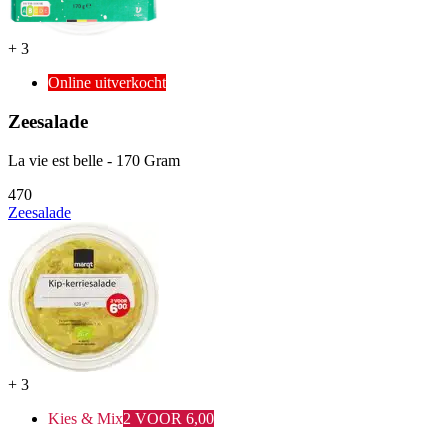
+
3
Online uitverkocht
Zeesalade
La vie est belle - 170 Gram
4
70
Zeesalade
+
3
Kies & Mix
2 VOOR 6,00