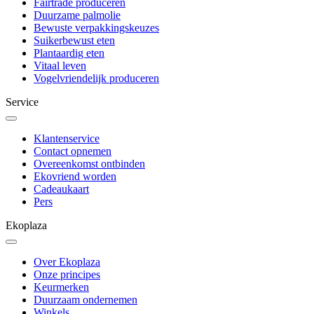
Fairtrade produceren
Duurzame palmolie
Bewuste verpakkingskeuzes
Suikerbewust eten
Plantaardig eten
Vitaal leven
Vogelvriendelijk produceren
Service
Klantenservice
Contact opnemen
Overeenkomst ontbinden
Ekovriend worden
Cadeaukaart
Pers
Ekoplaza
Over Ekoplaza
Onze principes
Keurmerken
Duurzaam ondernemen
Winkels