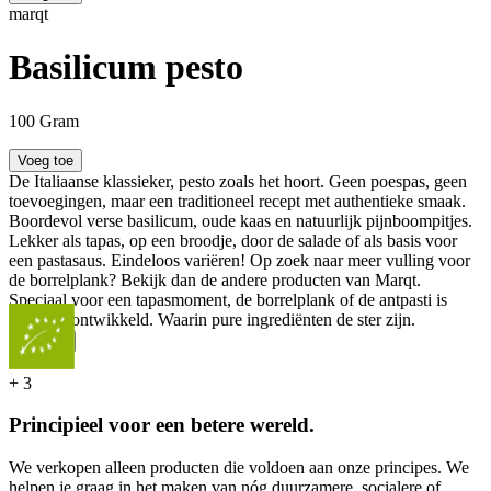
marqt
Basilicum pesto
100 Gram
Voeg toe
De Italiaanse klassieker, pesto zoals het hoort. Geen poespas, geen
toevoegingen, maar een traditioneel recept met authentieke smaak.
Boordevol verse basilicum, oude kaas en natuurlijk pijnboompitjes.
Lekker als tapas, op een broodje, door de salade of als basis voor
een pastasaus. Eindeloos variëren! Op zoek naar meer vulling voor
de borrelplank? Bekijk dan de andere producten van Marqt.
Speciaal voor een tapasmoment, de borrelplank of de antpasti is
deze lijn ontwikkeld. Waarin pure ingrediënten de ster zijn.
...
Meer
+
3
Principieel voor een betere wereld.
We verkopen alleen producten die voldoen aan onze principes. We
helpen je graag in het maken van nóg duurzamere, socialere of