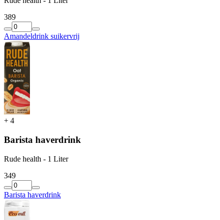
Rude health - 1 Liter
3
89
Amandeldrink suikervrij
+
4
Barista haverdrink
Rude health - 1 Liter
3
49
Barista haverdrink