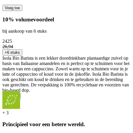
Voeg toe
10% volumevoordeel
bij aankoop van 6 stuks
24
25
26
,
94
+6 stuks
Isola Bio Barista is een lekker doordrinkbare plantaardige zuivel op
basis van Italiaanse amandelen en is perfect op te schuimen voor het
maken van een cappuccino. Zowel warm op te schuimen voor in je
latte of cappuccino of koud voor in de ijskoffie. Isola Bio Barista is
ook geschikt om koud te drinken en te gebruiken in de bereiding
van gerechten. De verpakking is 100% recyclebaar en voorzien van
bio-based dop.
...
Meer
+
3
Principieel voor een betere wereld.