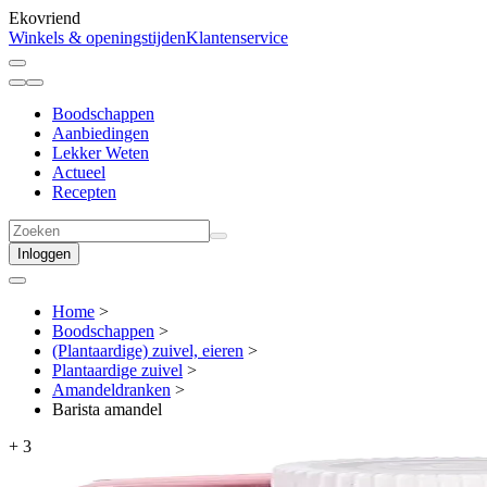
Ekovriend
Winkels & openingstijden
Klantenservice
Boodschappen
Aanbiedingen
Lekker Weten
Actueel
Recepten
Inloggen
Home
>
Boodschappen
>
(Plantaardige) zuivel, eieren
>
Plantaardige zuivel
>
Amandeldranken
>
Barista amandel
+
3