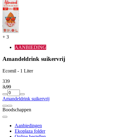
+
3
AANBIEDING
Amandeldrink suikervrij
Ecomil - 1 Liter
3
39
3
,
99
Amandeldrink suikervrij
Boodschappen
Aanbiedingen
Ekoplaza folder
Online bestellen