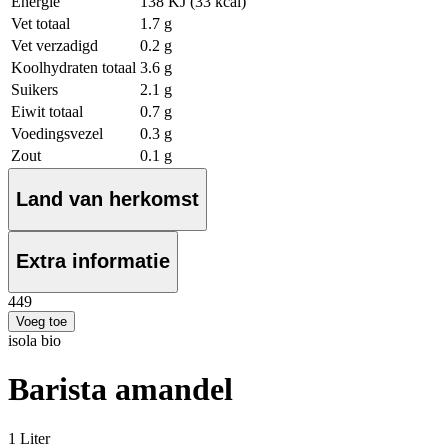
Energie
138 KJ (33 kcal)
Vet totaal
1.7 g
Vet verzadigd
0.2 g
Koolhydraten totaal
3.6 g
Suikers
2.1 g
Eiwit totaal
0.7 g
Voedingsvezel
0.3 g
Zout
0.1 g
Land van herkomst
Extra informatie
4
49
Voeg toe
isola bio
Barista amandel
1 Liter