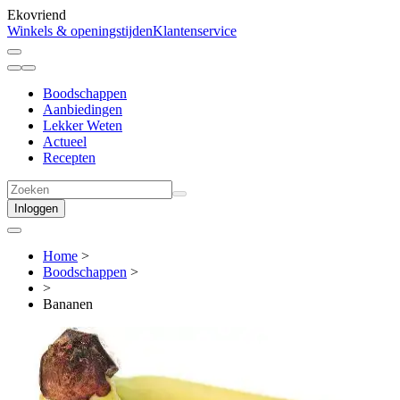
Ekovriend
Winkels & openingstijden
Klantenservice
Boodschappen
Aanbiedingen
Lekker Weten
Actueel
Recepten
Inloggen
Home
>
Boodschappen
>
>
Bananen