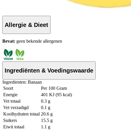
Allergie & Dieet
Bevat:
geen bekende allergenen
Ingrediënten & Voedingswaarde
Ingredienten: Banaan
Soort
Per 100 Gram
Energie
401 KJ (95 kcal)
Vet totaal
0.3 g
Vet verzadigd
0.1 g
Koolhydraten totaal
20.6 g
Suikers
15.5 g
Eiwit totaal
1.1 g