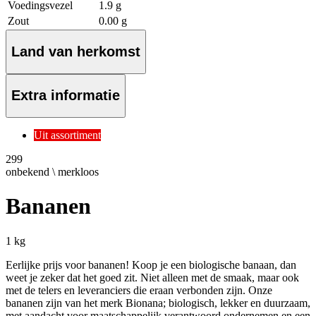
Voedingsvezel
1.9 g
Zout
0.00 g
Land van herkomst
Extra informatie
Uit assortiment
2
99
onbekend \ merkloos
Bananen
1 kg
Eerlijke prijs voor bananen! Koop je een biologische banaan, dan
weet je zeker dat het goed zit. Niet alleen met de smaak, maar ook
met de telers en leveranciers die eraan verbonden zijn. Onze
bananen zijn van het merk Bionana; biologisch, lekker en duurzaam,
met aandacht voor maatschappelijk verantwoord ondernemen en een