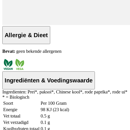
Allergie & Dieet
Bevat:
geen bekende allergenen
Ingrediënten & Voedingswaarde
Ingredienten: Prei*, paksoi*, Chinese kool*, rode paprika*, rode ui*
* = Biologisch
Soort
Per 100 Gram
Energie
98 KJ (23 kcal)
Vet totaal
0.5 g
Vet verzadigd
0.1 g
Koolhydraten totaal
0.1 g