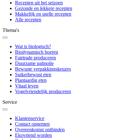
Recepten uit het seizoen
Gezonde en lekkere recepten
Makkelijk en snelle recepten
Alle recepten
Thema's
Wat is biologisch?
Biodynamisch boeren
Fairtrade produceren
Duurzame palmolie
Bewuste verpakkingskeuzes
Suikerbewust eten
Plantaardig eten
Vitaal leven
Vogelvriendelijk produceren
Service
Klantenservice
Contact opnemen
Overeenkomst ontbinden
Ekovriend worden