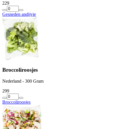
2
29
Gesneden andijvie
Broccoliroosjes
Nederland - 300 Gram
2
99
Broccoliroosjes