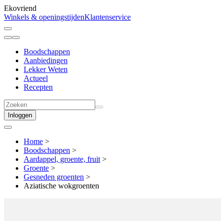
Ekovriend
Winkels & openingstijden
Klantenservice
Boodschappen
Aanbiedingen
Lekker Weten
Actueel
Recepten
Inloggen
Home
>
Boodschappen
>
Aardappel, groente, fruit
>
Groente
>
Gesneden groenten
>
Aziatische wokgroenten