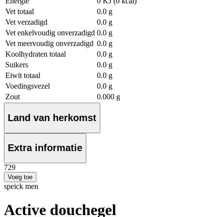
Energie
0 KJ (0 kcal)
Vet totaal
0.0 g
Vet verzadigd
0.0 g
Vet enkelvoudig onverzadigd
0.0 g
Vet meervoudig onverzadigd
0.0 g
Koolhydraten totaal
0.0 g
Suikers
0.0 g
Eiwit totaal
0.0 g
Voedingsvezel
0.0 g
Zout
0.000 g
Land van herkomst
Extra informatie
7
29
Voeg toe
speick men
Active douchegel