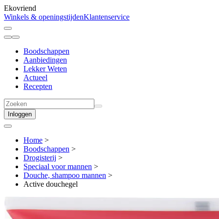
Ekovriend
Winkels & openingstijden
Klantenservice
Boodschappen
Aanbiedingen
Lekker Weten
Actueel
Recepten
Inloggen
Home
>
Boodschappen
>
Drogisterij
>
Speciaal voor mannen
>
Douche, shampoo mannen
>
Active douchegel