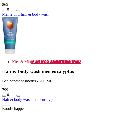
8
65
Men 2-in-1 hair & body wash
Kies & Mix
BEE HONEST 2 + 1 GRATIS
Hair & body wash men eucalyptus
Bee honest cosmetics - 200 Ml
7
99
Hair & body wash men eucalyptus
Boodschappen