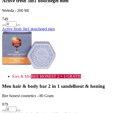
Active fresh 3in1 douchegel men
Weleda - 200 Ml
7
49
Active fresh 3in1 douchegel men
Kies & Mix
BEE HONEST 2 + 1 GRATIS
Men hair & body bar 2 in 1 sandelhout & honing
Bee honest cosmetics - 80 Gram
9
79