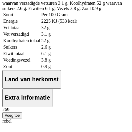
waarvan verzadigde vetzuren 3.1 g. Koolhydraten 52 g waarvan
suikers 2.6 g. Eiwitten 6.1 g. Vezels 3.8 g. Zout 0.9 g.
Soort
Per 100 Gram
Energie
2225 KJ (533 kcal)
Vet totaal
32 g
Vet verzadigd
3.1 g
Koolhydraten totaal
52 g
Suikers
2.6 g
Eiwit totaal
6.1 g
Voedingsvezel
3.8 g
Zout
0.9 g
Land van herkomst
Extra informatie
2
69
Voeg toe
rebel