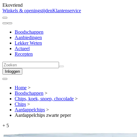
Ekovriend
Winkels & openingstijden
Klantenservice
Boodschappen
Aanbiedingen
Lekker Weten
Actueel
Recepten
Inloggen
Home
>
Boodschappen
>
Chips, koek, snoep, chocolade
>
Chips
>
Aardappel­chips
>
Aardappelchips zwarte peper
+
5