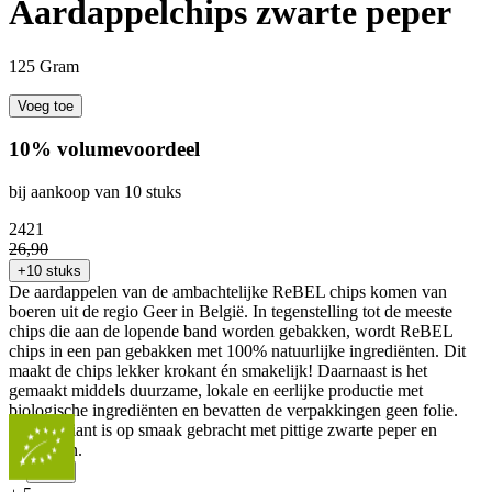
Aardappelchips zwarte peper
125 Gram
Voeg toe
10% volumevoordeel
bij aankoop van 10 stuks
24
21
26
,
90
+10 stuks
De aardappelen van de ambachtelijke ReBEL chips komen van
boeren uit de regio Geer in België. In tegenstelling tot de meeste
chips die aan de lopende band worden gebakken, wordt ReBEL
chips in een pan gebakken met 100% natuurlijke ingrediënten. Dit
maakt de chips lekker krokant én smakelijk! Daarnaast is het
gemaakt middels duurzame, lokale en eerlijke productie met
biologische ingrediënten en bevatten de verpakkingen geen folie.
Deze variant is op smaak gebracht met pittige zwarte peper en
specerijen.
...
Meer