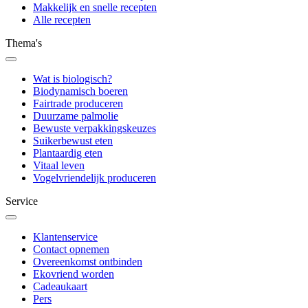
Makkelijk en snelle recepten
Alle recepten
Thema's
Wat is biologisch?
Biodynamisch boeren
Fairtrade produceren
Duurzame palmolie
Bewuste verpakkingskeuzes
Suikerbewust eten
Plantaardig eten
Vitaal leven
Vogelvriendelijk produceren
Service
Klantenservice
Contact opnemen
Overeenkomst ontbinden
Ekovriend worden
Cadeaukaart
Pers