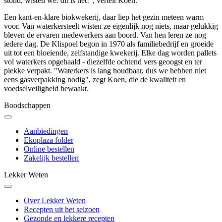
stond, wisten we: dit is het!", vertelt Koen.
Een kant-en-klare biokwekerij, daar liep het gezin meteen warm
voor. Van waterkersteelt wisten ze eigenlijk nog niets, maar gelukkig
bleven de ervaren medewerkers aan boord. Van hen leren ze nog
iedere dag. De Klispoel begon in 1970 als familiebedrijf en groeide
uit tot een bloeiende, zelfstandige kwekerij. Elke dag worden pallets
vol waterkers opgehaald - diezelfde ochtend vers geoogst en ter
plekke verpakt. "Waterkers is lang houdbaar, dus we hebben niet
eens gasverpakking nodig", zegt Koen, die de kwaliteit en
voedselveiligheid bewaakt.
Boodschappen
Aanbiedingen
Ekoplaza folder
Online bestellen
Zakelijk bestellen
Lekker Weten
Over Lekker Weten
Recepten uit het seizoen
Gezonde en lekkere recepten