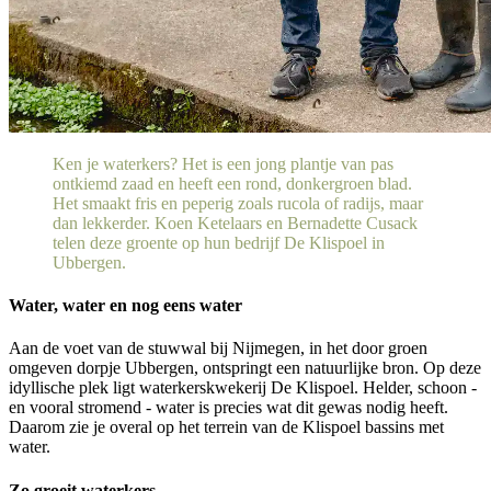
Ken je waterkers? Het is een jong plantje van pas
ontkiemd zaad en heeft een rond, donkergroen blad.
Het smaakt fris en peperig zoals rucola of radijs, maar
dan lekkerder. Koen Ketelaars en Bernadette Cusack
telen deze groente op hun bedrijf De Klispoel in
Ubbergen.
Water, water en nog eens water
Aan de voet van de stuwwal bij Nijmegen, in het door groen
omgeven dorpje Ubbergen, ontspringt een natuurlijke bron. Op deze
idyllische plek ligt waterkerskwekerij De Klispoel. Helder, schoon -
en vooral stromend - water is precies wat dit gewas nodig heeft.
Daarom zie je overal op het terrein van de Klispoel bassins met
water.
Zo groeit waterkers