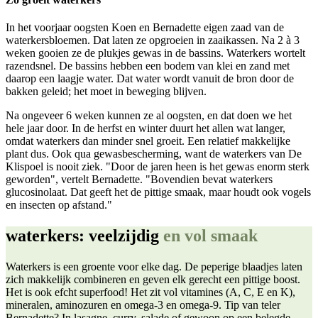
In het voorjaar oogsten Koen en Bernadette eigen zaad van de
waterkersbloemen. Dat laten ze opgroeien in zaaikassen. Na 2 à 3
weken gooien ze de plukjes gewas in de bassins. Waterkers wortelt
razendsnel. De bassins hebben een bodem van klei en zand met
daarop een laagje water. Dat water wordt vanuit de bron door de
bakken geleid; het moet in beweging blijven.
Na ongeveer 6 weken kunnen ze al oogsten, en dat doen we het
hele jaar door. In de herfst en winter duurt het allen wat langer,
omdat waterkers dan minder snel groeit. Een relatief makkelijke
plant dus. Ook qua gewasbescherming, want de waterkers van De
Klispoel is nooit ziek. "Door de jaren heen is het gewas enorm sterk
geworden", vertelt Bernadette. "Bovendien bevat waterkers
glucosinolaat. Dat geeft het de pittige smaak, maar houdt ook vogels
en insecten op afstand."
waterkers: veelzijdig
en vol smaak
Waterkers is een groente voor elke dag. De peperige blaadjes laten
zich makkelijk combineren en geven elk gerecht een pittige boost.
Het is ook efcht superfood! Het zit vol vitamines (A, C, E en K),
mineralen, aminozuren en omega-3 en omega-9. Tip van teler
Bernadette? In lasagne, curry, salade of gewoon op een belegde