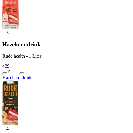
+
5
Hazelnootdrink
Rude health - 1 Liter
4
39
Hazelnootdrink
+
4