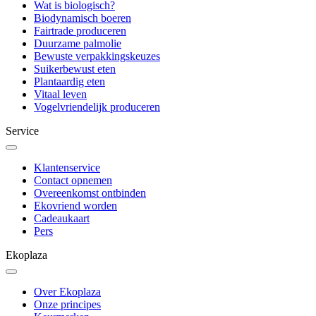
Wat is biologisch?
Biodynamisch boeren
Fairtrade produceren
Duurzame palmolie
Bewuste verpakkingskeuzes
Suikerbewust eten
Plantaardig eten
Vitaal leven
Vogelvriendelijk produceren
Service
Klantenservice
Contact opnemen
Overeenkomst ontbinden
Ekovriend worden
Cadeaukaart
Pers
Ekoplaza
Over Ekoplaza
Onze principes