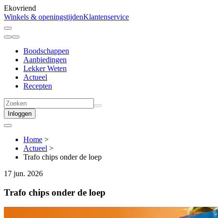
Ekovriend
Winkels & openingstijden
Klantenservice
Boodschappen
Aanbiedingen
Lekker Weten
Actueel
Recepten
Inloggen
Home
>
Actueel
>
Trafo chips onder de loep
17 jun. 2026
Trafo chips onder de loep