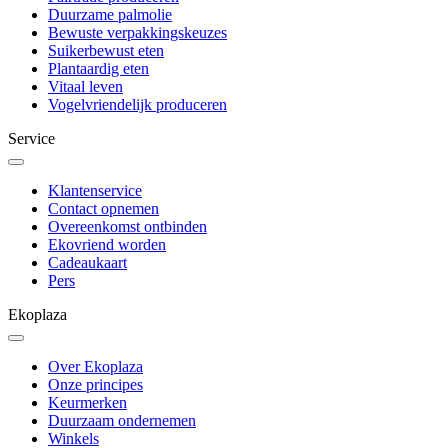
Duurzame palmolie
Bewuste verpakkingskeuzes
Suikerbewust eten
Plantaardig eten
Vitaal leven
Vogelvriendelijk produceren
Service
Klantenservice
Contact opnemen
Overeenkomst ontbinden
Ekovriend worden
Cadeaukaart
Pers
Ekoplaza
Over Ekoplaza
Onze principes
Keurmerken
Duurzaam ondernemen
Winkels