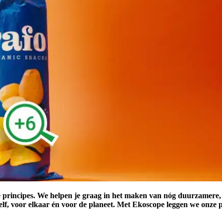
e principes. We helpen je graag in het maken van nóg duurzamere
elf, voor elkaar én voor de planeet. Met Ekoscope leggen we onze