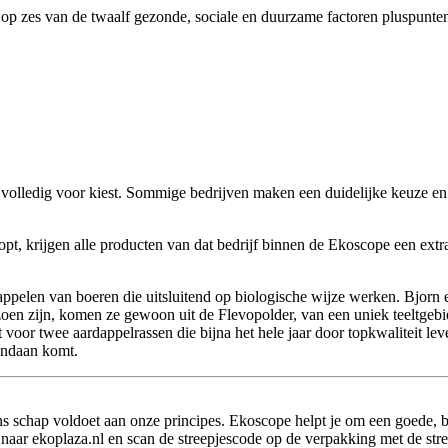
op zes van de twaalf gezonde, sociale en duurzame factoren pluspunten
 er volledig voor kiest. Sommige bedrijven maken een duidelijke keuze 
oopt, krijgen alle producten van dat bedrijf binnen de Ekoscope een e
pelen van boeren die uitsluitend op biologische wijze werken. Bjorn e
oen zijn, komen ze gewoon uit de Flevopolder, van een uniek teeltgebi
voor twee aardappelrassen die bijna het hele jaar door topkwaliteit lev
vandaan komt.
ons schap voldoet aan onze principes. Ekoscope helpt je om een goede, 
 naar ekoplaza.nl en scan de streepjescode op de verpakking met de str