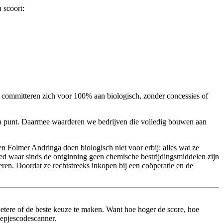
 scoort:
en committeren zich voor 100% aan biologisch, zonder concessies of
xtra punt. Daarmee waarderen we bedrijven die volledig bouwen aan
n Folmer Andringa doen biologisch niet voor erbij: alles wat ze
ed waar sinds de ontginning geen chemische bestrijdingsmiddelen zijn
eren. Doordat ze rechtstreeks inkopen bij een coöperatie en de
betere of de beste keuze te maken. Want hoe hoger de score, hoe
eepjescodescanner.