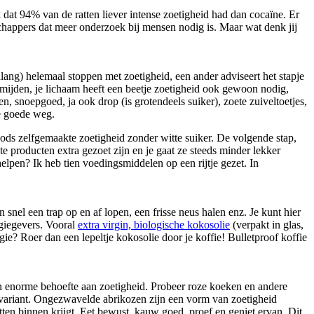
dat 94% van de ratten liever intense zoetigheid had dan cocaïne. Er
appers dat meer onderzoek bij mensen nodig is. Maar wat denk jij
dlang) helemaal stoppen met zoetigheid, een ander adviseert het stapje
vermijden, je lichaam heeft een beetje zoetigheid ook gewoon nodig,
, snoepgoed, ja ook drop (is grotendeels suiker), zoete zuiveltoetjes,
de goede weg.
ods zelfgemaakte zoetigheid zonder witte suiker. De volgende stap,
e producten extra gezoet zijn en je gaat ze steeds minder lekker
lpen? Ik heb tien voedingsmiddelen op een rijtje gezet. In
snel een trap op en af lopen, een frisse neus halen enz. Je kunt hier
rgiegevers. Vooral
extra virgin, biologische kokosolie
(verpakt in glas,
gie? Roer dan een lepeltje kokosolie door je koffie! Bulletproof koffie
een enorme behoefte aan zoetigheid. Probeer roze koeken en andere
variant. Ongezwavelde abrikozen zijn een vorm van zoetigheid
ten binnen krijgt. Eet bewust, kauw goed, proef en geniet ervan. Dit