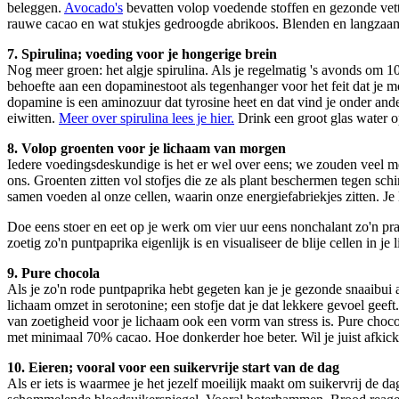
beleggen.
Avocado's
bevatten volop voedende stoffen en gezonde vette
rauwe cacao en wat stukjes gedroogde abrikoos. Blenden en langzaam
7. Spirulina; voeding voor je hongerige brein
Nog meer groen: het algje spirulina. Als je regelmatig 's avonds om 10 u
behoefte aan een dopaminestoot als tegenhanger voor het feit dat je mo
dopamine is een aminozuur dat tyrosine heet en dat vind je onder an
eiwitten.
Meer over spirulina lees je hier.
Drink een groot glas water op
8. Volop groenten voor je lichaam van morgen
Iedere voedingsdeskundige is het er wel over eens; we zouden veel 
ons. Groenten zitten vol stofjes die ze als plant beschermen tegen sch
samen voeden al onze cellen, waarin onze energiefabriekjes zitten. Je
Doe eens stoer en eet op je werk om vier uur eens nonchalant zo'n pra
zoetig zo'n puntpaprika eigenlijk is en visualiseer de blije cellen in
9. Pure chocola
Als je zo'n rode puntpaprika hebt gegeten kan je je gezonde snaaibui a
lichaam omzet in serotonine; een stofje dat je dat lekkere gevoel geeft
van zoetigheid voor je lichaam ook een vorm van stress is. Pure choc
met minimaal 70% cacao. Hoe donkerder hoe beter. Wil je juist afkicke
10. Eieren; vooral voor een suikervrije start van de dag
Als er iets is waarmee je het jezelf moeilijk maakt om suikervrij de d