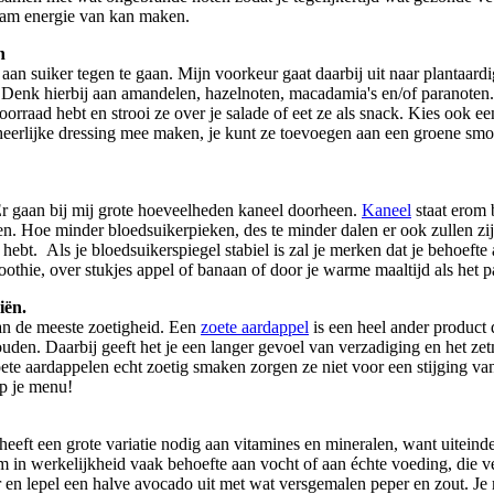
haam energie van kan maken.
n
 aan suiker tegen te gaan. Mijn voorkeur gaat daarbij uit naar plantaar
 Denk hierbij aan amandelen, hazelnoten, macadamia's en/of paranoten
orraad hebt en strooi ze over je salade of eet ze als snack. Kies ook e
 heerlijke dressing mee maken, je kunt ze toevoegen aan een groene smoo
 Er gaan bij mij grote hoeveelheden kaneel doorheen.
Kaneel
staat erom b
n. Hoe minder bloedsuikerpieken, des te minder dalen er ook zullen zij
hebt. Als je bloedsuikerspiegel stabiel is zal je merken dat je behoeft
moothie, over stukjes appel of banaan of door je warme maaltijd als het p
iën.
an de meeste zoetigheid. Een
zoete aardappel
is een heel ander product
ouden. Daarbij geeft het je een langer gevoel van verzadiging en het zetm
ete aardappelen echt zoetig smaken zorgen ze niet voor een stijging va
op je menu!
 heeft een grote variatie nodig aan vitamines en mineralen, want uitein
aam in werkelijkheid vaak behoefte aan vocht of aan échte voeding, die 
n lepel een halve avocado uit met wat versgemalen peper en zout. Je ma