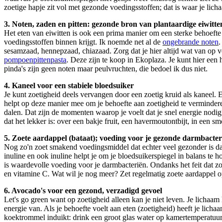
zoetige hapje zit vol met gezonde voedingsstoffen; dat is waar je lic
3. Noten, zaden en pitten: gezonde bron van plantaardige eiwitte
Het eten van eiwitten is ook een prima manier om een sterke behoefte
voedingsstoffen binnen krijgt. Ik noemde net al de
ongebrande noten
.
sesamzaad, hennepzaad, chiazaad. Zorg dat je hier altijd wat van op vo
pompoenpittenpasta
. Deze zijn te koop in Ekoplaza. Je kunt hier een
pinda's zijn geen noten maar peulvruchten, die bedoel ik dus niet.
4. Kaneel voor een stabiele bloedsuiker
Je kunt zoetigheid deels vervangen door een zoetig kruid als kaneel.
helpt op deze manier mee om je behoefte aan zoetigheid te vermindere
dalen. Dat zijn de momenten waarop je voelt dat je snel energie nodig 
dat het lekker is: over een bakje fruit, een havermoutontbijt, in een s
5. Zoete aardappel (bataat); voeding voor je gezonde darmbacter
Nog zo'n zoet smakend voedingsmiddel dat echter veel gezonder is d
inuline en ook inuline helpt je om je bloedsuikerspiegel in balans te h
is waardevolle voeding voor je darmbacteriën. Ondanks het feit dat zo
en vitamine C. Wat wil je nog meer? Zet regelmatig zoete aardappel 
6. Avocado's voor een gezond, verzadigd gevoel
Let's go green want op zoetigheid alleen kan je niet leven. Je lichaam
energie van. Als je behoefte voelt aan eten (zoetigheid) heeft je lich
koektrommel induikt: drink een groot glas water op kamertemperatuur e