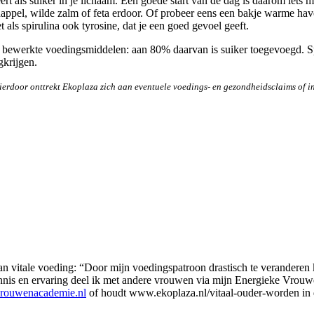
 als suiker in je lichaam. Een goede start van de dag is daarom iets 
rdappel, wilde zalm of feta erdoor. Of probeer eens een bakje warme ha
als spirulina ook tyrosine, dat je een goed gevoel geeft.
k bewerkte voedingsmiddelen: aan 80% daarvan is suiker toegevoegd. Sp
gkrijgen.
erdoor onttrekt Ekoplaza zich aan eventuele voedings- en gezondheidsclaims of i
n vitale voeding: “Door mijn voedingspatroon drastisch te veranderen kr
kennis en ervaring deel ik met andere vrouwen via mijn Energieke Vr
rouwenacademie.nl
of houdt www.ekoplaza.nl/vitaal-ouder-worden in de