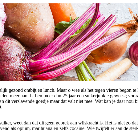
delijk gezond ontbijt en lunch. Maar o wee als het tegen vieren begon t
den meer aan. Ik ben meer dan 25 jaar een suikerjunkie geweest; voora
n dit verslavende goedje maar dat valt niet mee. Wat kan je daar nou bi
t.
 suiker, weet dan dat dit geen gebrek aan wilskracht is. Het is niet zo d
lavend als opium, marihuana en zelfs cocaïne. Wie twijfelt er aan de st