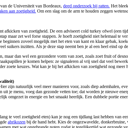
 van de Universiteit van Bordeaux,
deed onderzoek bij ratten.
Het bleek 
raken aan zoetigheid.
Om een slag om de arm te houden zeggen wetensch
nt afkicken van zoetigheid. De een adviseert cold turkey ofwel (een tij
r stap maar zet wel forse stappen. Je hoeft zoetigheid niet helemaal te 
e beginnen zoveel mogelijk met het eten van kant en klaar gebak, koeken
 veel suikers inzitten. Als je deze stap neemt ben je al een heel eind op 
, maar dan wel een gezondere vorm van zoet, zoals zoet fruit of desno
akpapillen je komen helpen: ze signaleren al vrij snel dat veel bewerkt
r zoete keuzes. Wat kan je bij het afkicken van zoetigheid nog meer he
aliteit)
er zijn natuurlijk veel meer manieren voor, zoals diep ademhalen, even 
en uit je menu, voeg dan gezonde vetten toe; dat worden je nieuwe ene
elijk omgezet in energie en het smaakt heerlijk. Een dubbele portie ener
lang te veel zoetigheid eten) kan je nog een tijdlang last hebben van 
oogde
abrikozen
bij de hand hebt. Kies de ongezwavelde, donkerbruine, 
samen met wat ongebrande noten zodat je tegelijkertijd wat gezonde vet