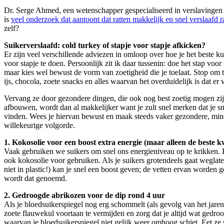
Dr. Serge Ahmed, een wetenschapper gespecialiseerd in verslavingen
is
veel onderzoek dat aantoont dat ratten makkelijk en snel verslaafd 
zelf?
Suikerverslaafd: cold turkey of stapje voor stapje afkicken?
Er zijn veel verschillende adviezen in omloop over hoe je het beste ku
voor stapje te doen. Persoonlijk zit ik daar tussenin: doe het stap voo
maar kies wel bewust de vorm van zoetigheid die je toelaat. Stop om t
ijs, chocola, zoete snacks en alles waarvan het overduidelijk is dat er
Vervang ze door gezondere dingen, die ook nog best zoetig mogen zijn
afbouwen, wordt dan al makkelijker want je zult snel merken dat je sma
vinden. Wees je hiervan bewust en maak steeds vaker gezondere, minde
willekeurige volgorde.
1. Kokosolie voor een boost extra energie (maar alleen de beste kw
Vaak gebruiken we suikers om snel ons energieniveau op te krikken. Hi
ook kokosolie voor gebruiken. Als je suikers grotendeels gaat weglat
niet in plastic!) kan je snel een boost geven; de vetten ervan worden g
wordt dat genoemd.
2. Gedroogde abrikozen voor de dip rond 4 uur
Als je bloedsuikerspiegel nog erg schommelt (als gevolg van het jaren
zoete flauwekul voortaan te vermijden en zorg dat je altijd wat gedr
waarvan je bloedsuikerspiegel niet gelijk weer omhoog schiet. Eet ze 