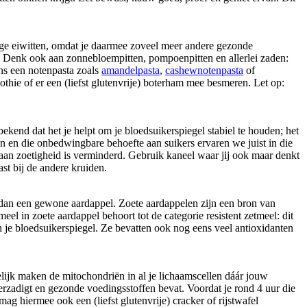
dige eiwitten, omdat je daarmee zoveel meer andere gezonde
. Denk ook aan zonnebloempitten, pompoenpitten en allerlei zaden:
ens een notenpasta zoals
amandelpasta
,
cashewnotenpasta
of
thie of er een (liefst glutenvrije) boterham mee besmeren. Let op:
ekend dat het je helpt om je bloedsuikerspiegel stabiel te houden; het
n en die onbedwingbare behoefte aan suikers ervaren we juist in die
e aan zoetigheid is verminderd. Gebruik kaneel waar jij ook maar denkt
ast bij de andere kruiden.
 dan een gewone aardappel. Zoete aardappelen zijn een bron van
eel in zoete aardappel behoort tot de categorie resistent zetmeel: dit
n je bloedsuikerspiegel. Ze bevatten ook nog eens veel antioxidanten
delijk maken de mitochondriën in al je lichaamscellen dáár jouw
verzadigt en gezonde voedingsstoffen bevat. Voordat je rond 4 uur die
g hiermee ook een (liefst glutenvrije) cracker of rijstwafel