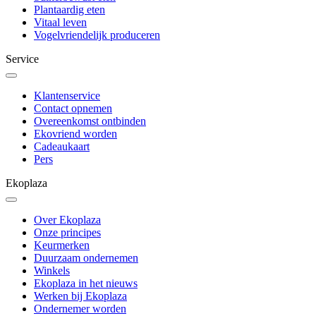
Plantaardig eten
Vitaal leven
Vogelvriendelijk produceren
Service
Klantenservice
Contact opnemen
Overeenkomst ontbinden
Ekovriend worden
Cadeaukaart
Pers
Ekoplaza
Over Ekoplaza
Onze principes
Keurmerken
Duurzaam ondernemen
Winkels
Ekoplaza in het nieuws
Werken bij Ekoplaza
Ondernemer worden