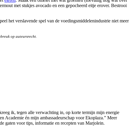
met
eieren
. Maak een omelet met wat groenten (toevallig nog wat over
vermout met stukjes avocado en een gepocheerd eitje erover. Bestrooi
eel het verslavende spel van de voedingsmiddelenindustrie niet meer
nbreuk op auteursrecht.
eeg ik, tegen alle verwachting in, op korte termijn mijn energie
ouwen Academie én mijn ambassadeurschap voor Ekoplaza.” Meer
 gaten voor tips, informatie en recepten van Marjolein.