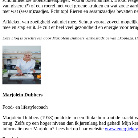
schommelende bloedsuikerspiegel. Vooral boterhammen. Brood reageert
van gisteren?) of een roerei met veel groene kruiden en wat zoete aa
met wat (sesam)zaadjes. Echt top! Eieren en sesamzaadjes bevatten net 
Afkicken van zoetigheid valt niet mee. Schrap vooral zoveel mogelij
mee en stap eruit. Je zult er heel veel gezondheid en energie voor teru
Deze blog is geschreven door Marjolein Dubbers, ambassadrice van Ekoplaza. Hi
Marjolein Dubbers
Food- en lifestylecoach
Marjolein Dubbers (1958) ontdekte in een flinke burn-out de kracht va
terug. Zelfs op een hoger niveau dan ik jarenlang had gehad! Mijn 
informatie over Marjolein? Lees het op haar website
www.energiekev