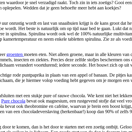
n waardoor je snel verzadigd raakt. Toch zin in iets zoetigs? Gooi een
 oplepelen. Wedden dat je geen behoefte meer hebt aan koekjes?
ur onrustig wordt en last van snaaibuien krijgt is de kans groot dat het n
e wordt. Het beste is natuurlijk om op tijd naar bed te gaan. Lukt dat n
dere in spirulina. Spirulina wordt ook wel de 100% natuurlijke multiv
 kamertemperatuur en neem enkele tabletten spirulina. Zie ze als voeding
meer
groenten
moeten eten. Niet alleen groene, maar in alle kleuren van
immels, insecten en ziektes. Precies deze zelfde stofjes beschermen ons 
 lichaam verandert voortdurend; iedere seconde. Het bouwt zich op uit 
chtige rode puntpaprika in plaats van een appel of banaan. De pitjes ka
 je lichaam, die je hiermee volop voeding hebt gegeven om je morgen een
fsluiten met een stukje pure of rauwe chocola. Wie kent niet het lekkere
.
Pure chocola
bevat ook magnesium, een rustgevend stofje dat veel vro
ola bevat ook theobromine en cafeïne, waarvan je brein een boost krijgt
n van een chocoladeverslaving (herkenbaar!) koop dan 90% of zelfs 99% 
ag door te komen, dan is het door te starten met een zoetig ontbijt. Gelo