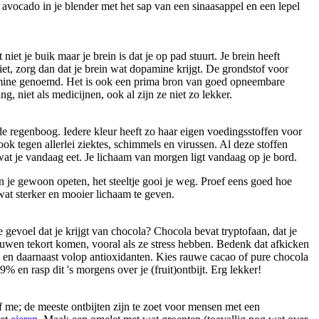
 avocado in je blender met het sap van een sinaasappel en een lepel
iet je buik maar je brein is dat je op pad stuurt. Je brein heeft
iet, zorg dan dat je brein wat dopamine krijgt. De grondstof voor
itamine genoemd. Het is ook een prima bron van goed opneembare
, niet als medicijnen, ook al zijn ze niet zo lekker.
 de regenboog. Iedere kleur heeft zo haar eigen voedingsstoffen voor
ook tegen allerlei ziektes, schimmels en virussen. Al deze stoffen
wat je vandaag eet. Je lichaam van morgen ligt vandaag op je bord.
n je gewoon opeten, het steeltje gooi je weg. Proef eens goed hoe
 wat sterker en mooier lichaam te geven.
 gevoel dat je krijgt van chocola? Chocola bevat tryptofaan, dat je
uwen tekort komen, vooral als ze stress hebben. Bedenk dat afkicken
, en daarnaast volop antioxidanten. Kies rauwe cacao of pure chocola
en rasp dit 's morgens over je (fruit)ontbijt. Erg lekker!
of me; de meeste ontbijten zijn te zoet voor mensen met een