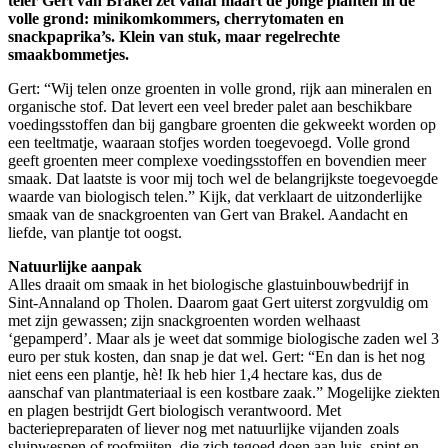
teler Gert van Brakel zet vanaf maart de jonge planten in de
volle grond: minikomkommers, cherrytomaten en
snackpaprika’s. Klein van stuk, maar regelrechte
smaakbommetjes.
Gert: “Wij telen onze groenten in volle grond, rijk aan mineralen en
organische stof. Dat levert een veel breder palet aan beschikbare
voedingsstoffen dan bij gangbare groenten die gekweekt worden op
een teeltmatje, waaraan stofjes worden toegevoegd. Volle grond
geeft groenten meer complexe voedingsstoffen en bovendien meer
smaak. Dat laatste is voor mij toch wel de belangrijkste toegevoegde
waarde van biologisch telen.” Kijk, dat verklaart de uitzonderlijke
smaak van de snackgroenten van Gert van Brakel. Aandacht en
liefde, van plantje tot oogst.
Natuurlijke aanpak
Alles draait om smaak in het biologische glastuinbouwbedrijf in
Sint-Annaland op Tholen. Daarom gaat Gert uiterst zorgvuldig om
met zijn gewassen; zijn snackgroenten worden welhaast
‘gepamperd’. Maar als je weet dat sommige biologische zaden wel 3
euro per stuk kosten, dan snap je dat wel. Gert: “En dan is het nog
niet eens een plantje, hè! Ik heb hier 1,4 hectare kas, dus de
aanschaf van plantmateriaal is een kostbare zaak.” Mogelijke ziekten
en plagen bestrijdt Gert biologisch verantwoord. Met
bacteriepreparaten of liever nog met natuurlijke vijanden zoals
sluipwespen of roofmijten, die zich tegoed doen aan luis, spint en