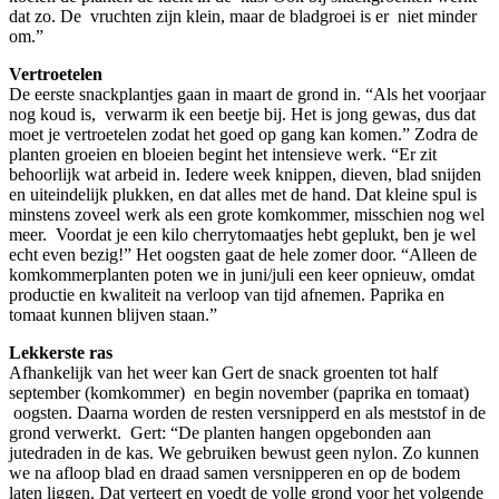
dat zo. De vruchten zijn klein, maar de bladgroei is er niet minder
om.”
Vertroetelen
De eerste snackplantjes gaan in maart de grond in. “Als het voorjaar
nog koud is, verwarm ik een beetje bij. Het is jong gewas, dus dat
moet je vertroetelen zodat het goed op gang kan komen.” Zodra de
planten groeien en bloeien begint het intensieve werk. “Er zit
behoorlijk wat arbeid in. Iedere week knippen, dieven, blad snijden
en uiteindelijk plukken, en dat alles met de hand. Dat kleine spul is
minstens zoveel werk als een grote komkommer, misschien nog wel
meer. Voordat je een kilo cherrytomaatjes hebt geplukt, ben je wel
echt even bezig!” Het oogsten gaat de hele zomer door. “Alleen de
komkommerplanten poten we in juni/juli een keer opnieuw, omdat
productie en kwaliteit na verloop van tijd afnemen. Paprika en
tomaat kunnen blijven staan.”
Lekkerste ras
Afhankelijk van het weer kan Gert de snack groenten tot half
september (komkommer) en begin november (paprika en tomaat)
oogsten. Daarna worden de resten versnipperd en als meststof in de
grond verwerkt. Gert: “De planten hangen opgebonden aan
jutedraden in de kas. We gebruiken bewust geen nylon. Zo kunnen
we na afloop blad en draad samen versnipperen en op de bodem
laten liggen. Dat verteert en voedt de volle grond voor het volgende