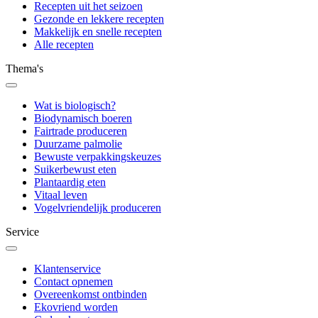
Recepten uit het seizoen
Gezonde en lekkere recepten
Makkelijk en snelle recepten
Alle recepten
Thema's
Wat is biologisch?
Biodynamisch boeren
Fairtrade produceren
Duurzame palmolie
Bewuste verpakkingskeuzes
Suikerbewust eten
Plantaardig eten
Vitaal leven
Vogelvriendelijk produceren
Service
Klantenservice
Contact opnemen
Overeenkomst ontbinden
Ekovriend worden