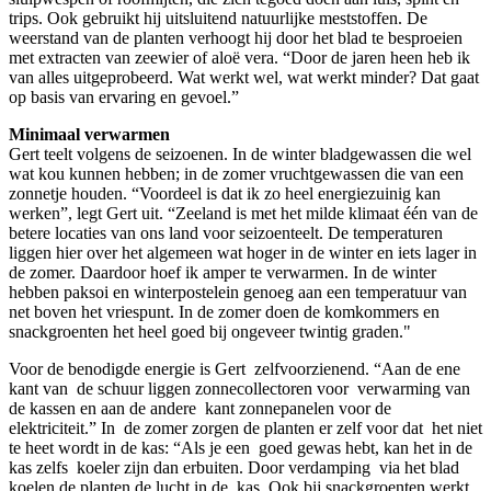
trips. Ook gebruikt hij uitsluitend natuurlijke meststoffen. De
weerstand van de planten verhoogt hij door het blad te besproeien
met extracten van zeewier of aloë vera. “Door de jaren heen heb ik
van alles uitgeprobeerd. Wat werkt wel, wat werkt minder? Dat gaat
op basis van ervaring en gevoel.”
Minimaal verwarmen
Gert teelt volgens de seizoenen. In de winter bladgewassen die wel
wat kou kunnen hebben; in de zomer vruchtgewassen die van een
zonnetje houden. “Voordeel is dat ik zo heel energiezuinig kan
werken”, legt Gert uit. “Zeeland is met het milde klimaat één van de
betere locaties van ons land voor seizoenteelt. De temperaturen
liggen hier over het algemeen wat hoger in de winter en iets lager in
de zomer. Daardoor hoef ik amper te verwarmen. In de winter
hebben paksoi en winterpostelein genoeg aan een temperatuur van
net boven het vriespunt. In de zomer doen de komkommers en
snackgroenten het heel goed bij ongeveer twintig graden."
Voor de benodigde energie is Gert zelfvoorzienend. “Aan de ene
kant van de schuur liggen zonnecollectoren voor verwarming van
de kassen en aan de andere kant zonnepanelen voor de
elektriciteit.” In de zomer zorgen de planten er zelf voor dat het niet
te heet wordt in de kas: “Als je een goed gewas hebt, kan het in de
kas zelfs koeler zijn dan erbuiten. Door verdamping via het blad
koelen de planten de lucht in de kas. Ook bij snackgroenten werkt