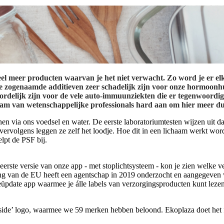
 veel meer producten waarvan je het niet verwacht. Zo word je er el
die zogenaamde additieven zeer schadelijk zijn voor onze hormoon
rdelijk zijn voor de vele auto-immuunziekten die er tegenwoordig
m van wetenschappelijke professionals hard aan om hier meer duid
nen via ons voedsel en water. De eerste laboratoriumtesten wijzen uit d
 vervolgens leggen ze zelf het loodje. Hoe dit in een lichaam werkt wor
elpt de PSF bij.
ste versie van onze app - met stoplichtsysteem - kon je zien welke ver
ing van de EU heeft een agentschap in 2019 onderzocht en aangegeven 
pdate app waarmee je álle labels van verzorgingsproducten kunt lezen m
Inside’ logo, waarmee we 59 merken hebben beloond. Ekoplaza doet het f