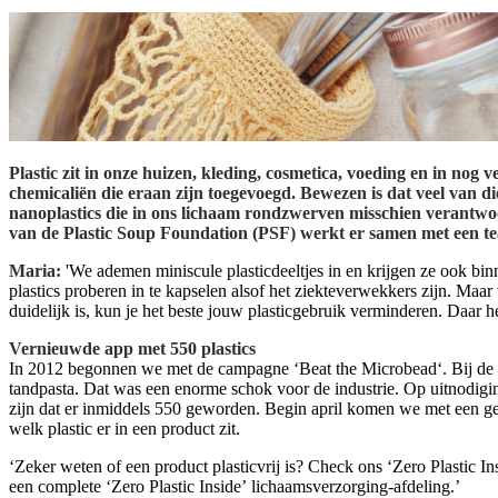
Plastic zit in onze huizen, kleding, cosmetica, voeding en in nog
chemicaliën die eraan zijn toegevoegd. Bewezen is dat veel van 
nanoplastics die in ons lichaam rondzwerven misschien verantwoo
van de Plastic Soup Foundation (PSF) werkt er samen met een tea
Maria:
'We ademen miniscule plasticdeeltjes in en krijgen ze ook bin
plastics proberen in te kapselen alsof het ziekteverwekkers zijn. Maar
duidelijk is, kun je het beste jouw plasticgebruik verminderen. Daar h
Vernieuwde app met 550 plastics
In 2012 begonnen we met de campagne ‘Beat the Microbead‘. Bij de eer
tandpasta. Dat was een enorme schok voor de industrie. Op uitnodig
zijn dat er inmiddels 550 geworden. Begin april komen we met een geü
welk plastic er in een product zit.
‘Zeker weten of een product plasticvrij is? Check ons ‘Zero Plastic 
een complete ‘Zero Plastic Inside’ lichaamsverzorging-afdeling.’