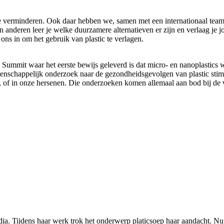
 te verminderen. Ook daar hebben we, samen met een internationaal te
n anderen leer je welke duurzamere alternatieven er zijn en verlaag je 
ons in om het gebruik van plastic te verlagen.
Summit waar het eerste bewijs geleverd is dat micro- en nanoplastics 
chappelijk onderzoek naar de gezondheidsgevolgen van plastic stimul
ten, of in onze hersenen. Die onderzoeken komen allemaal aan bod bij d
edia. Tijdens haar werk trok het onderwerp platicsoep haar aandacht. Nu