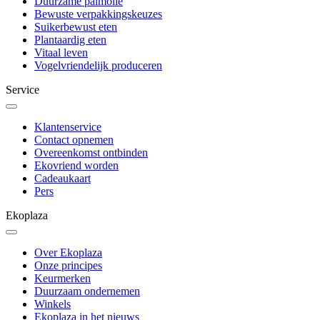
Duurzame palmolie
Bewuste verpakkingskeuzes
Suikerbewust eten
Plantaardig eten
Vitaal leven
Vogelvriendelijk produceren
Service
Klantenservice
Contact opnemen
Overeenkomst ontbinden
Ekovriend worden
Cadeaukaart
Pers
Ekoplaza
Over Ekoplaza
Onze principes
Keurmerken
Duurzaam ondernemen
Winkels
Ekoplaza in het nieuws