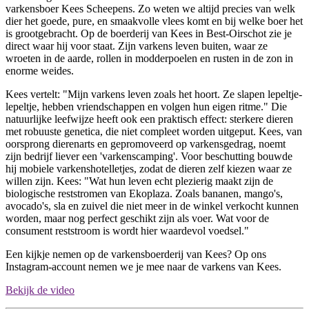
varkensboer Kees Scheepens. Zo weten we altijd precies van welk
dier het goede, pure, en smaakvolle vlees komt en bij welke boer het
is grootgebracht. Op de boerderij van Kees in Best-Oirschot zie je
direct waar hij voor staat. Zijn varkens leven buiten, waar ze
wroeten in de aarde, rollen in modderpoelen en rusten in de zon in
enorme weides.
Kees vertelt: "Mijn varkens leven zoals het hoort. Ze slapen lepeltje-
lepeltje, hebben vriendschappen en volgen hun eigen ritme." Die
natuurlijke leefwijze heeft ook een praktisch effect: sterkere dieren
met robuuste genetica, die niet compleet worden uitgeput. Kees, van
oorsprong dierenarts en gepromoveerd op varkensgedrag, noemt
zijn bedrijf liever een 'varkenscamping'. Voor beschutting bouwde
hij mobiele varkenshotelletjes, zodat de dieren zelf kiezen waar ze
willen zijn. Kees: "Wat hun leven echt plezierig maakt zijn de
biologische reststromen van Ekoplaza. Zoals bananen, mango's,
avocado's, sla en zuivel die niet meer in de winkel verkocht kunnen
worden, maar nog perfect geschikt zijn als voer. Wat voor de
consument reststroom is wordt hier waardevol voedsel."
Een kijkje nemen op de varkensboerderij van Kees? Op ons
Instagram-account nemen we je mee naar de varkens van Kees.
Bekijk de video