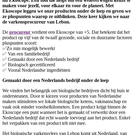
nu Ekoscope. Een tool die helpt om een weloverwogen keuze te
maken voor jezelf, voor elkaar én voor de planeet. Met
Ekoscope leggen we onze producten onder de loep en geven we
ze pluspunten waarop ze uitblinken. Deze keer kijken we naar
de varkensprocureur van Lebon.
De
procureur
verdient een Ekoscope van +5. Dat betekent dat het
product op vijf van de twaalf gezonde, sociale en duurzame factoren
pluspunten scoort:
✅Zo min mogelijk bewerkt
✅ Van een familiebedrijf
✅ Gemaakt door een Nederlands bedrijf
✅ Biologisch gecertificeerd
✅ Vooral Nederlandse ingrediënten
Gemaakt door een Nederlands bedrijf onder de loep
We vinden het belangrijk om biologische bedrijven dicht bij huis te
ondersteunen. Door te kiezen voor producten van Nederlandse
makers stimuleren we lokale biologische ketens, vakmanschap en
vaak ook minder voedselkilometers. Een product krijgt binnen de
Ekoscope een punt wanneer het is gemaakt of verwerkt door een
Nederlands bedrijf dat echt waarde toevoegt aan het product. Enkel
het verpakken van een product telt niet mee.
Het biologische varkensvlees van Lebon komt uit Nederland, van