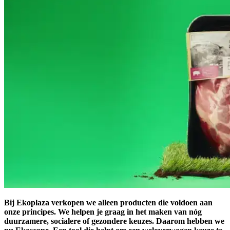
Bij Ekoplaza verkopen we alleen producten die voldoen aan
onze principes. We helpen je graag in het maken van nóg
duurzamere, socialere of gezondere keuzes. Daarom hebben we