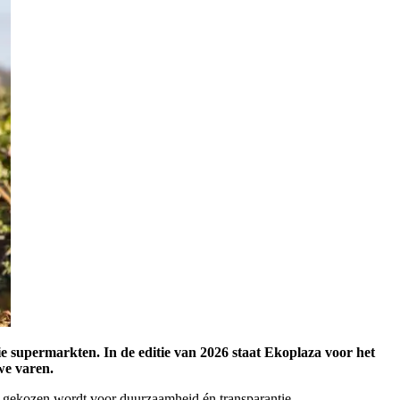
rie supermarkten.
In de editie van 2026 staat Ekoplaza voor het
we varen.
t gekozen wordt voor duurzaamheid én transparantie.