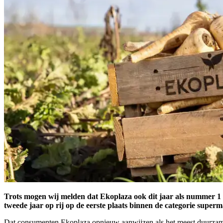
Trots mogen wij melden dat Ekoplaza ook dit jaar als nummer 1
tweede jaar op rij op de eerste plaats binnen de categorie supe
Dat consumenten Ekoplaza opnieuw aanwijzen als het meest duurzame 