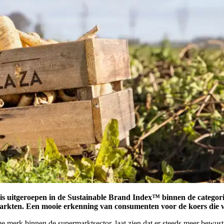
 is uitgeroepen in de Sustainable Brand Index™ binnen de catego
rmarkten. Een mooie erkenning van consumenten voor de koers die 
merk binnen de supermarktsector, laat zien dat er steeds meer bewus