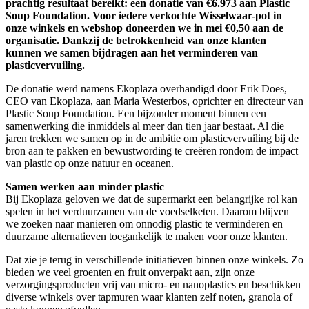
prachtig resultaat bereikt: een donatie van €6.973 aan Plastic
Soup Foundation. Voor iedere verkochte Wisselwaar-pot in
onze winkels en webshop doneerden we in mei €0,50 aan de
organisatie. Dankzij de betrokkenheid van onze klanten
kunnen we samen bijdragen aan het verminderen van
plasticvervuiling.
De donatie werd namens Ekoplaza overhandigd door Erik Does,
CEO van Ekoplaza, aan Maria Westerbos, oprichter en directeur van
Plastic Soup Foundation. Een bijzonder moment binnen een
samenwerking die inmiddels al meer dan tien jaar bestaat. Al die
jaren trekken we samen op in de ambitie om plasticvervuiling bij de
bron aan te pakken en bewustwording te creëren rondom de impact
van plastic op onze natuur en oceanen.
Samen werken aan minder plastic
Bij Ekoplaza geloven we dat de supermarkt een belangrijke rol kan
spelen in het verduurzamen van de voedselketen. Daarom blijven
we zoeken naar manieren om onnodig plastic te verminderen en
duurzame alternatieven toegankelijk te maken voor onze klanten.
Dat zie je terug in verschillende initiatieven binnen onze winkels. Zo
bieden we veel groenten en fruit onverpakt aan, zijn onze
verzorgingsproducten vrij van micro- en nanoplastics en beschikken
diverse winkels over tapmuren waar klanten zelf noten, granola of