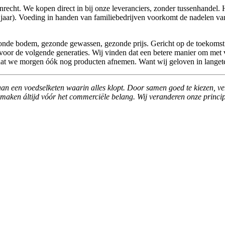
recht. We kopen direct in bij onze leveranciers, zonder tussenhandel. 
aar). Voeding in handen van familiebedrijven voorkomt de nadelen van gr
ezonde bodem, gezonde gewassen, gezonde prijs. Gericht op de toekomst
 voor de volgende generaties. Wij vinden dat een betere manier om met v
 dat we morgen óók nog producten afnemen. Want wij geloven in langete
aan een voedselketen waarin alles klopt. Door samen goed te kiezen, ve
aken áltijd vóór het commerciële belang. Wij veranderen onze principe