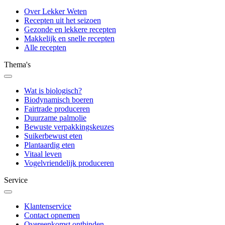
Over Lekker Weten
Recepten uit het seizoen
Gezonde en lekkere recepten
Makkelijk en snelle recepten
Alle recepten
Thema's
Wat is biologisch?
Biodynamisch boeren
Fairtrade produceren
Duurzame palmolie
Bewuste verpakkingskeuzes
Suikerbewust eten
Plantaardig eten
Vitaal leven
Vogelvriendelijk produceren
Service
Klantenservice
Contact opnemen
Overeenkomst ontbinden