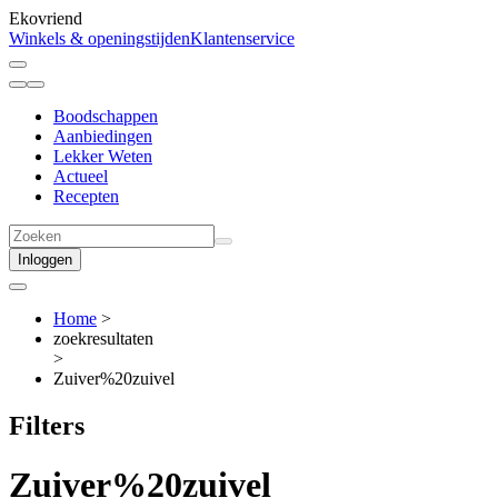
Ekovriend
Winkels & openingstijden
Klantenservice
Boodschappen
Aanbiedingen
Lekker Weten
Actueel
Recepten
Inloggen
Home
>
zoekresultaten
>
Zuiver%20zuivel
Filters
Zuiver%20zuivel