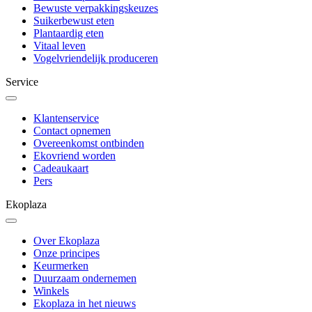
Bewuste verpakkingskeuzes
Suikerbewust eten
Plantaardig eten
Vitaal leven
Vogelvriendelijk produceren
Service
Klantenservice
Contact opnemen
Overeenkomst ontbinden
Ekovriend worden
Cadeaukaart
Pers
Ekoplaza
Over Ekoplaza
Onze principes
Keurmerken
Duurzaam ondernemen
Winkels
Ekoplaza in het nieuws