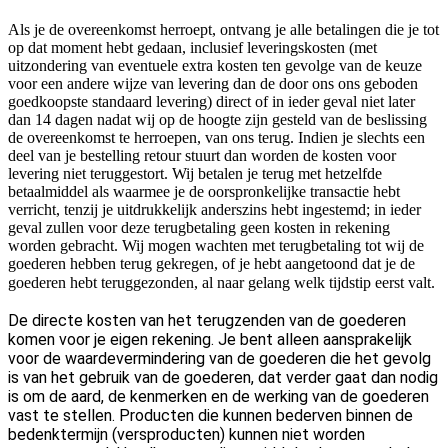
Als je de overeenkomst herroept, ontvang je alle betalingen die je tot
op dat moment hebt gedaan, inclusief leveringskosten (met
uitzondering van eventuele extra kosten ten gevolge van de keuze
voor een andere wijze van levering dan de door ons ons geboden
goedkoopste standaard levering) direct of in ieder geval niet later
dan 14 dagen nadat wij op de hoogte zijn gesteld van de beslissing
de overeenkomst te herroepen, van ons terug. Indien je slechts een
deel van je bestelling retour stuurt dan worden de kosten voor
levering niet teruggestort. Wij betalen je terug met hetzelfde
betaalmiddel als waarmee je de oorspronkelijke transactie hebt
verricht, tenzij je uitdrukkelijk anderszins hebt ingestemd; in ieder
geval zullen voor deze terugbetaling geen kosten in rekening
worden gebracht. Wij mogen wachten met terugbetaling tot wij de
goederen hebben terug gekregen, of je hebt aangetoond dat je de
goederen hebt teruggezonden, al naar gelang welk tijdstip eerst valt.
De directe kosten van het terugzenden van de goederen
komen voor je eigen rekening. Je bent alleen aansprakelijk
voor de waardevermindering van de goederen die het gevolg
is van het gebruik van de goederen, dat verder gaat dan nodig
is om de aard, de kenmerken en de werking van de goederen
vast te stellen. Producten die kunnen bederven binnen de
bedenktermijn (versproducten) kunnen niet worden