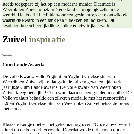
steeds toegepast, zij het op een moderne manier. Daarmee is
Weerribben Zuivel uniek in Nederland en mogelijk zelfs in de
wereld. Het bedrijf heeft hiervoor een gesloten systeem ontwikkeld
waarin de kwark in een tank kan uitlekken en indikken. Dit
resulteert in een heerlijk dikke, milde en eiwitrijke kwark.
Zuivel
inspiratie
Cum Laude Awards
De volle Kwark, Volle Yoghurt en Yoghurt Griekse stijl van
Weerribben Zuivel zijn onlangs in de prijzen gevallen tijdens de
jaarlijkse Cum Laude awards. De Volle kwark van Weerribben
Zuivel kreeg het cijfer 9,5 en won daarmee een gouden medaille. De
Volle yoghurt behaalde een zilveren medaille met het rapportcijfer
8,9 en Yoghurt Griekse Stijl van Weerribben Zuivel behaalde brons
met een 8.
Klaas de Lange doet er niet geheimzinnig over: "Onze zuivel wordt
direct op de boerderij verwerkt. Doordat we de tijd nemen om de