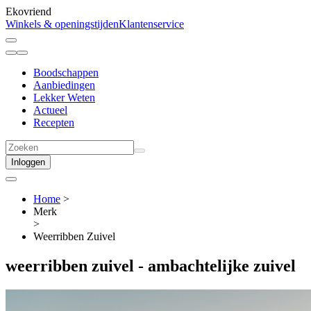
Ekovriend
Winkels & openingstijden
Klantenservice
Boodschappen
Aanbiedingen
Lekker Weten
Actueel
Recepten
Inloggen
Home
>
Merk
>
Weerribben Zuivel
weerribben zuivel -
ambachtelijke zuivel