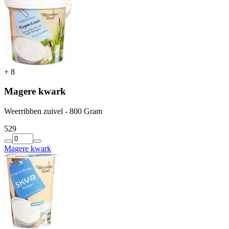
+
8
Magere kwark
Weerribben zuivel - 800 Gram
5
29
Magere kwark