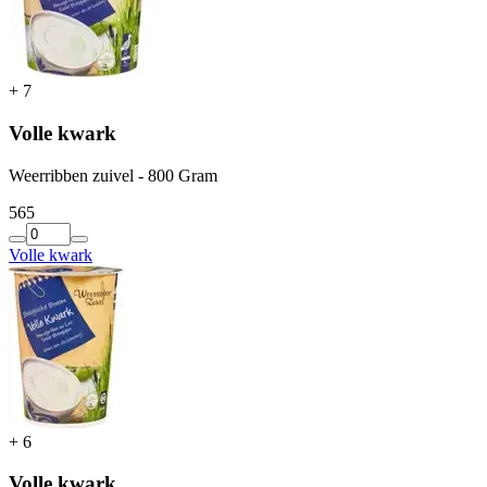
+
7
Volle kwark
Weerribben zuivel - 800 Gram
5
65
Volle kwark
+
6
Volle kwark