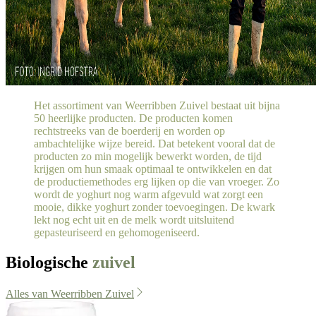
Het assortiment van Weerribben Zuivel bestaat uit bijna
50 heerlijke producten. De producten komen
rechtstreeks van de boerderij en worden op
ambachtelijke wijze bereid. Dat betekent vooral dat de
producten zo min mogelijk bewerkt worden, de tijd
krijgen om hun smaak optimaal te ontwikkelen en dat
de productiemethodes erg lijken op die van vroeger. Zo
wordt de yoghurt nog warm afgevuld wat zorgt een
mooie, dikke yoghurt zonder toevoegingen. De kwark
lekt nog echt uit en de melk wordt uitsluitend
gepasteuriseerd en gehomogeniseerd.
Biologische
zuivel
Alles van Weerribben Zuivel