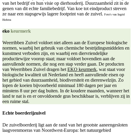
van het bedrijf en hun visie op dierhouderij. Duurzaamheid zit in de
genen van dit echte familiebedrijf. Van koe tot eindproduct streven
ze naar een stapsgewijs lagere footprint van de zuivel.
Foto's van Ingrid
Hofstra
eko
keurmerk
Weerribben Zuivel voldoet niet alleen aan de Europese biologische
normen, waarbij het gebruik van chemische bestrijdingsmiddelen en
kunstmest verboden zijn, en waarbij een diervriendelijke
productiewijze voorop staat; maar voldoet bovendien aan de
aanvullende normen, die nog een stap verder gaan. De producten
van Weerribben Zuivel dragen het
EKO keurmerk
, wat staat voor
biologische kwaliteit uit Nederland en heeft aanvullende eisen op
het gebied van duurzaamheid, biodiversiteit en dierenwelzijn. Zo
lopen de koeien bijvoorbeeld minimaal 180 dagen per jaar en
minstens 8 uur per dag buiten. In de koudere maanden, wanneer het
land te nat is en er onvoldoende gras beschikbaar is, verblijven zij in
een ruime stal.
Echte boerderijzuivel
De zuivelboerderij ligt aan de rand van het grootste aaneengesloten
laagveenmoeras van Noordwest-Europa: het natuurgebied