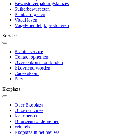
Bewuste verpakkingskeuzes
Suikerbewust eten
Plantaardig eten
Vitaal leven
Vogelvriendelijk produceren
Service
Klantenservice
Contact opnemen
Overeenkomst ontbinden
Ekovriend worden
Cadeaukaart
Pers
Ekoplaza
Over Ekoplaza
Onze principes
Keurmerken
Duurzaam ondernemen
Winkels
Ekoplaza in het nieuws