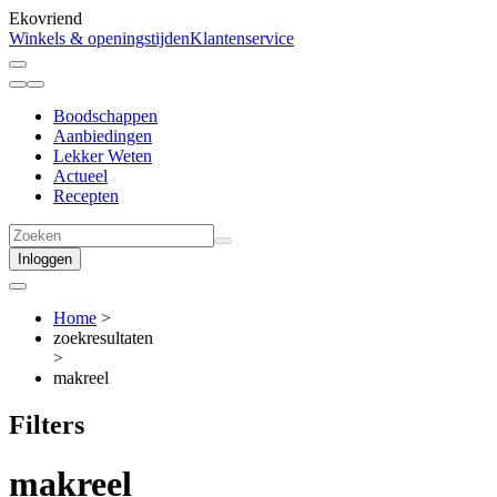
Ekovriend
Winkels & openingstijden
Klantenservice
Boodschappen
Aanbiedingen
Lekker Weten
Actueel
Recepten
Inloggen
Home
>
zoekresultaten
>
makreel
Filters
makreel