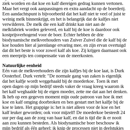
ziek worden en dat koe en kalf diereigen gedrag kunnen vertonen.
Maar het vergt ook aanpassingen en extra aandacht op de boerderij.
Een aandachtspunt is bijvoorbeeld dat het kalf niet te veel of juist te
weinig melk binnenkrijgt, en het is belangrijk dat de kalfjes niet
verwilderen. De melk die een kalf drinkt kan niet aan de
melkfabriek worden geleverd, en kalf bij de koe is daardoor ook
kostprijsverhogend voor de boer. Echter hebben de drie
biodynamische melkveehouders van Zuiver Zuivel die de kalf bij de
koe houden hier al jarenlange ervaring mee, en zijn ervan overtuigd
dat dit het beste is voor zowel kalf als koe. Zij krijgen daarnaast ook
een meerprijs ten compensatie van de meerkosten.
Natuurlijke eenheid
Eén van de melkveehouders die zijn kalfjes bij de koe laat, is Durk
Oosterhof. Durk vertelt: "De normale gang van zaken is eigenlijk
dat het kalfje wordt weggehaald bij de moederkoe. Toen ik met
open dagen op mijn bedrijf steeds vaker de vraag kreeg waarom ik
het kalf weghaalde bij de eigen moeder, zette me dat aan het denken.
Ik heb op een gegeven moment mijn oude patroon van hoe ik met
koe en kalf omging doorbroken en ben gestart met het kalfje bij de
koe te laten. Het grappige is: het is niet alleen voor de koe en het
kalf leuker geworden; ook voor mijzelf! De moederkoe besteedt 24
uur per dag aan de zorg van haar kalf, en dat is tijd die ik er nooit
aan zou kunnen besteden. Als biodynamische boer beschouw ik
mijn bedrijf als één geheel: ik knip de processen niet in deelstukjes