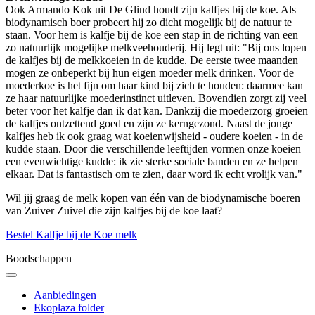
Ook Armando Kok uit De Glind houdt zijn kalfjes bij de koe. Als
biodynamisch boer probeert hij zo dicht mogelijk bij de natuur te
staan. Voor hem is kalfje bij de koe een stap in de richting van een
zo natuurlijk mogelijke melkveehouderij. Hij legt uit: "Bij ons lopen
de kalfjes bij de melkkoeien in de kudde. De eerste twee maanden
mogen ze onbeperkt bij hun eigen moeder melk drinken. Voor de
moederkoe is het fijn om haar kind bij zich te houden: daarmee kan
ze haar natuurlijke moederinstinct uitleven. Bovendien zorgt zij veel
beter voor het kalfje dan ik dat kan. Dankzij die moederzorg groeien
de kalfjes ontzettend goed en zijn ze kerngezond. Naast de jonge
kalfjes heb ik ook graag wat koeienwijsheid - oudere koeien - in de
kudde staan. Door die verschillende leeftijden vormen onze koeien
een evenwichtige kudde: ik zie sterke sociale banden en ze helpen
elkaar. Dat is fantastisch om te zien, daar word ik echt vrolijk van."
Wil jij graag de melk kopen van één van de biodynamische boeren
van Zuiver Zuivel die zijn kalfjes bij de koe laat?
Bestel Kalfje bij de Koe melk
Boodschappen
Aanbiedingen
Ekoplaza folder