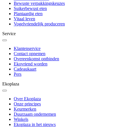
Bewuste verpakkingskeuzes
Suikerbewust eten
Plantaardig eten
Vitaal leven
Vogelvriendelijk produceren
Service
Klantenservice
Contact opnemen
Overeenkomst ontbinden
Ekovriend worden
Cadeaukaart
Pers
Ekoplaza
Over Ekoplaza
Onze principes
Keurmerken
Duurzaam ondernemen
Winkels
Ekoplaza in het nieuws