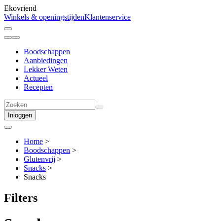
Ekovriend
Winkels & openingstijden
Klantenservice
Boodschappen
Aanbiedingen
Lekker Weten
Actueel
Recepten
Inloggen
Home
>
Boodschappen
>
Glutenvrij
>
Snacks
>
Snacks
Filters