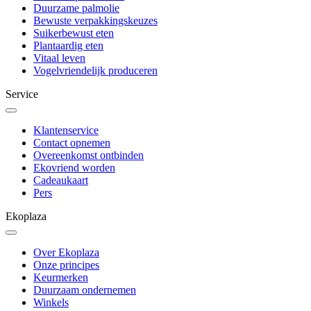
Duurzame palmolie
Bewuste verpakkingskeuzes
Suikerbewust eten
Plantaardig eten
Vitaal leven
Vogelvriendelijk produceren
Service
Klantenservice
Contact opnemen
Overeenkomst ontbinden
Ekovriend worden
Cadeaukaart
Pers
Ekoplaza
Over Ekoplaza
Onze principes
Keurmerken
Duurzaam ondernemen
Winkels